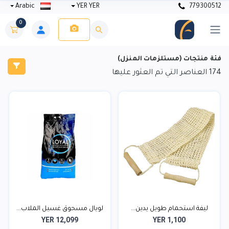
Arabic
YER YER
779300512
0
فئة منتجات (مستلزمات المنزل)
174
العناصر التي تم العثور عليها
ليفة استحمام طويل يدين...
لويال مسحوق غسيل الملاب...
YER 12,099
YER 1,100