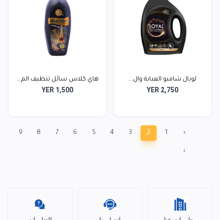
لويال شامبو العباية وال...
هاي كلاس سائل تنظيف الم...
YER 1,500
YER 2,750
9
8
7
6
5
4
3
2
1
‹
›
معلومات عنا
اتصل بنا
التعليمات