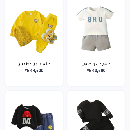
طقم ولادي صيفي
طقم ولادي قطعتين
YER 4,500
YER 3,500