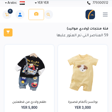
Arabic
YER YER
779300512
0
فئة منتجات (ولادي مواليد)
59
العناصر التي تم العثور عليها
بوكسر بأكمام قصيرة
طقم ولادي من قطعتين
YER 5,800
YER 3,000