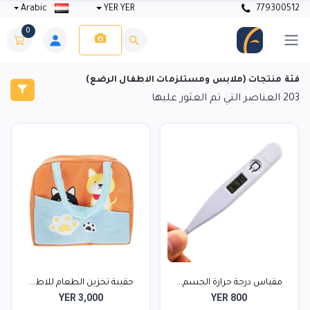
Arabic
YER YER
779300512
0
فئة منتجات (ملابس ومستلزمات الاطفال الرضع)
203
العناصر التي تم العثور عليها
مقياس درجة حرارة الجسم...
حقيبة تخزين الطعام للاط...
YER 3,000
YER 800