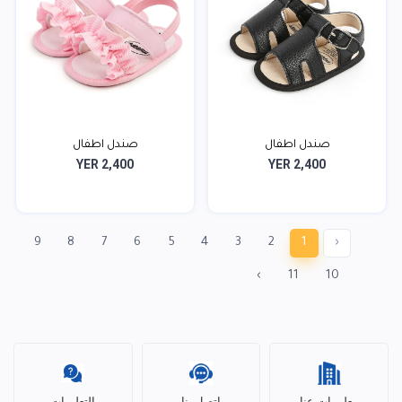
صندل اطفال
صندل اطفال
YER 2,400
YER 2,400
9
8
7
6
5
4
3
2
1
‹
›
11
10
معلومات عنا
اتصل بنا
التعليمات