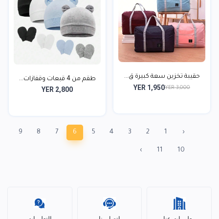
حقيبة تخزين سعة كبيرة ق...
طقم من 4 قبعات وقفازات...
YER 1,950
YER 3,000
YER 2,800
9
8
7
6
5
4
3
2
1
‹
›
11
10
معلومات عنا
اتصل بنا
التعليمات