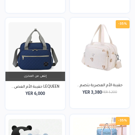
-35%
إنتهى من المخزن
حقيبة الأم العصرية بتصم...
LEQUEEN حقيبة الأم العص...
YER 3,380
YER 5,200
YER 6,000
-35%