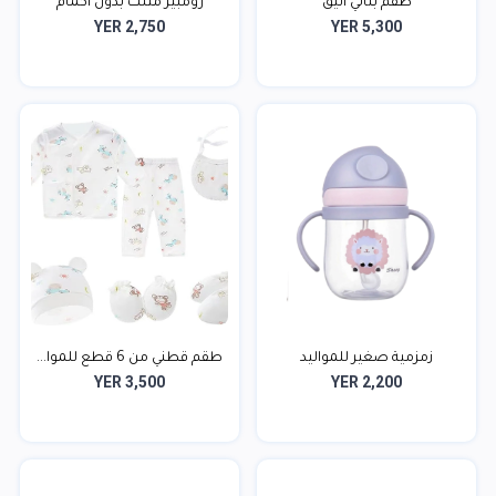
طقم بناتي أنيق
رومبير مثلث بدون أكمام
YER 2,750
YER 5,300
زمزمية صغير للمواليد
طقم قطني من 6 قطع للموا...
YER 3,500
YER 2,200