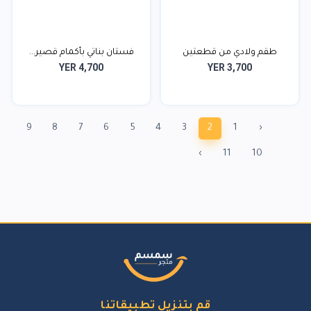
طقم ولادي من قطعتين
فستان بناتي بأكمام قصير...
YER 4,700
YER 3,700
9
8
7
6
5
4
3
2
1
‹
›
11
10
قم بتنزيل تطبيقاتنا