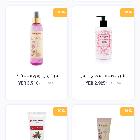
-10%
-10%
لوشن الجسم المغذي والمر...
بيير كاردان بودي ميست 2...
YER 3,510
YER 2,925
YER 3,900
YER 3,250
-10%
-10%