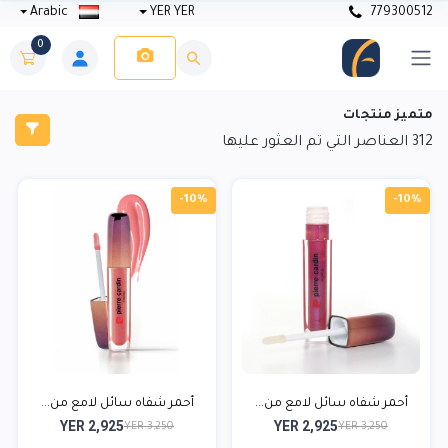
Arabic
YER YER
779300512
0
متميز منتجات
312
العناصر التي تم العثور عليها
-10%
-10%
أحمر شفاه سائل لامع من...
أحمر شفاه سائل لامع من...
YER 2,925
YER 2,925
YER 3,250
YER 3,250