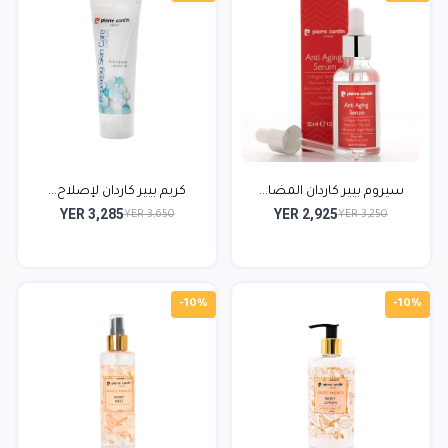
سيروم بيير كاردان المضا...
كريم بيير كاردان لإصلاح...
YER 3,285
YER 2,925
YER 3,650
YER 3,250
-10%
-10%