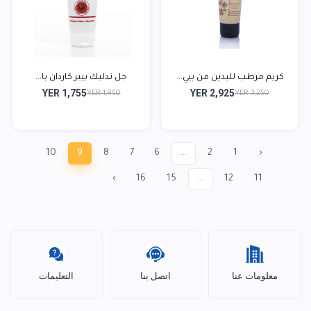
كريم مرطب لليدين من بيي...
جل تدليك بيير كاردان با...
YER 1,755
YER 2,925
YER 1,950
YER 3,250
10
9
8
7
6
...
2
1
‹
›
16
15
...
12
11
معلومات عنا
اتصل بنا
التعليمات