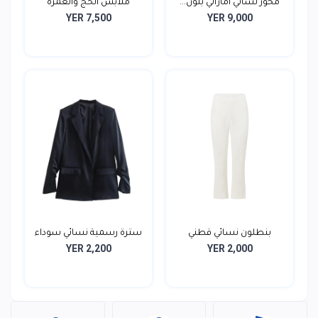
مخور نسائي أماراتي بلون...
ملابس الحج والعمرة
YER 7,500
YER 9,000
نسائ...
بنطلون نسائي قطني
سترة رسمية نسائي سوداء
YER 2,200
YER 2,000
بنسيج...