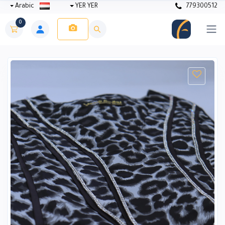
Arabic
YER YER
779300512
0