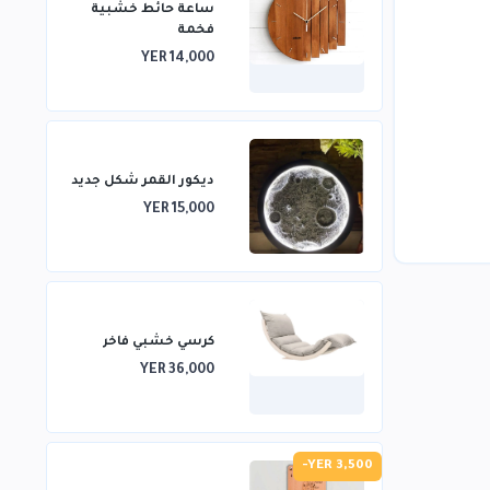
ساعة حائط خشبية
فخمة
YER 14,000
ديكور القمر شكل جديد
YER 15,000
كرسي خشبي فاخر
YER 36,000
-YER 3,500