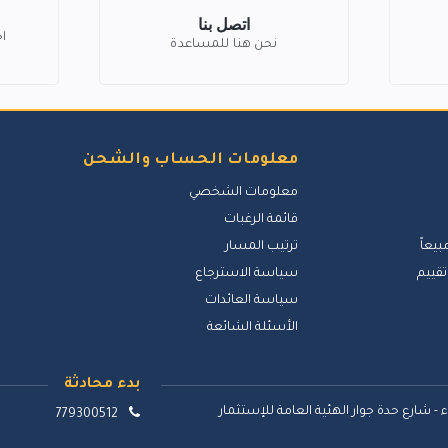
اتصل بنا
ا
نحن هنا للمساعدة
معلومات الحساب والشحن
معلومات الشخصي
قائمة الرغبات
بيعاً
ترتيب المسار
تقييم
سياسة الاسترجاع
سياسة العائدات
الأسئلة الشائعة
بدء محادثة
 - شارع حدة جوار الهئية العامة للإستثمار
779300512