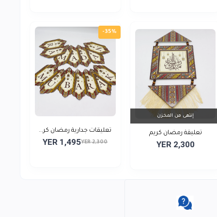
-35%
إنتهى من المخزن
تعليقات جدارية رمضان كر...
تعليقة رمضان كريم
YER 1,495
YER 2,300
YER 2,300