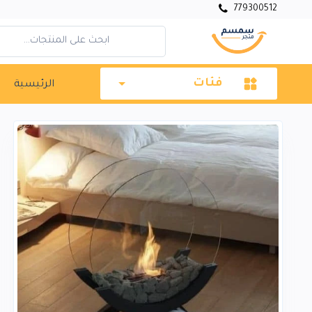
779300512
فئات
الرئيسية