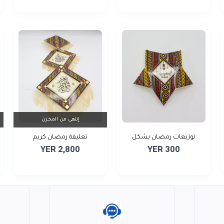
إنتهى من المخزن
توزيعات رمضان بشكل
تعليقة رمضان كريم
YER 2,800
YER 300
نجوم...