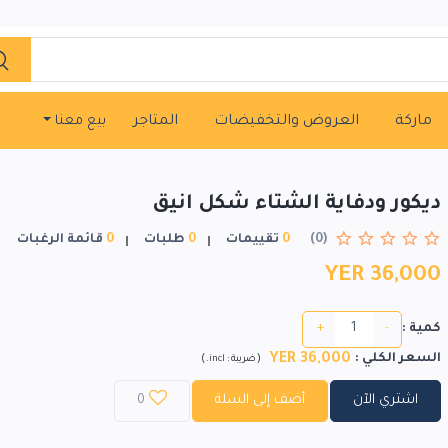
ماركة
العروض والتخفيضات
المتاجر
بيع معنا
ديكور ودفاية الشتاء شكل انيق
(0)
0
تقييمات
0
طلبات
0
قائمة الرغبات
YER 36,000
+
-
كمية :
YER 36,000
السعر الكلي
:
)
(
ضريبة :
incl.
اشتري الآن
أضف إلى السلة
0