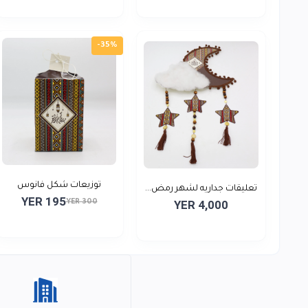
-35%
توزيعات شكل فانوس
تعليقات جداريه لشهر رمض...
YER 195
YER 300
YER 4,000