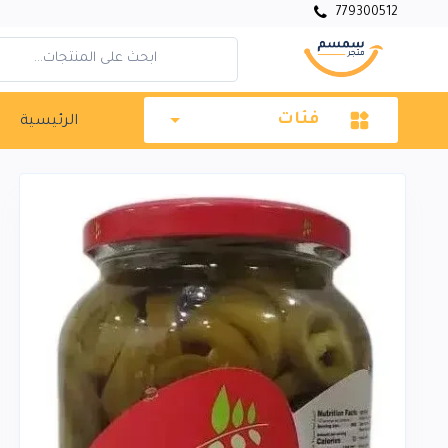
779300512
فئات
الرئيسية