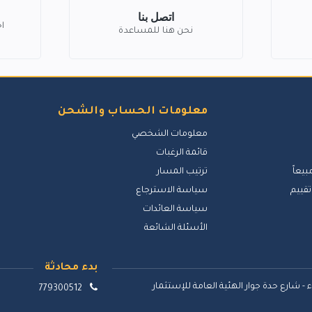
اتصل بنا
ا
نحن هنا للمساعدة
معلومات الحساب والشحن
معلومات الشخصي
قائمة الرغبات
بيعاً
ترتيب المسار
تقييم
سياسة الاسترجاع
سياسة العائدات
الأسئلة الشائعة
بدء محادثة
 - شارع حدة جوار الهئية العامة للإستثمار
779300512