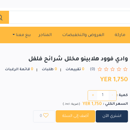
ماركة
العروض والتخفيضات
المتاجر
بيع معنا
وادي فوود هلابينو مخلل شرائح فلفل
(0)
0
تقييمات
0
طلبات
0
قائمة الرغبات
YER 1,750
+
-
كمية :
YER 1,750
السعر الكلي
:
)
(
ضريبة :
incl.
اشتري الآن
أضف إلى السلة
0