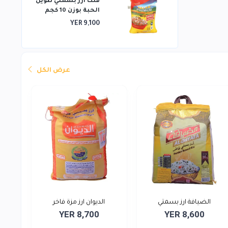
فلك أرز بسمتي طويل
الحبة بوزن 10 كجم
YER 9,100
عرض الكل
الضيافة ارز بسمتي
الديوان ارز مزة فاخر
YER 8,700
YER 8,600