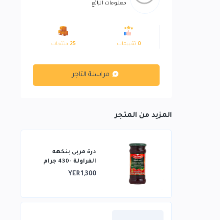
معلومات البائع
0
تقييمات
25
منتجات
مراسلة التاجر
المزيد من المتجر
درة مربى بنكهه
الفراولة -430 جرام
YER 1,300