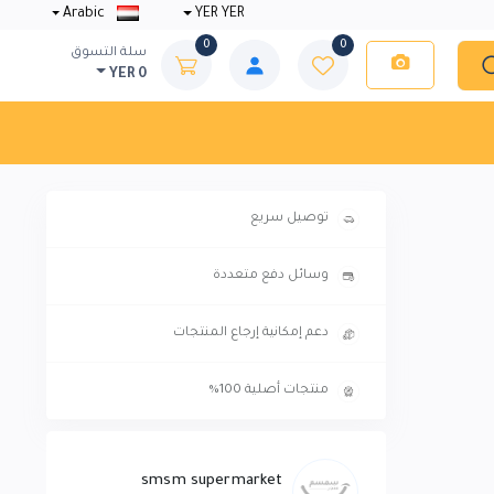
Arabic
YER YER
0
0
سلة التسوق
YER 0
توصيل سريع
وسائل دفع متعددة
دعم إمكانية إرجاع المنتجات
منتجات أصلية 100%
smsm supermarket