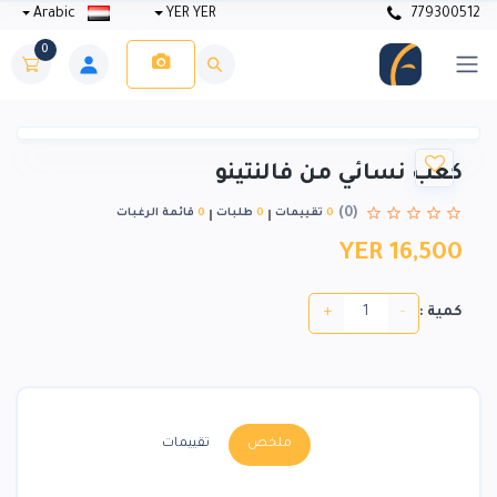
Arabic
YER YER
779300512
0
كعب نسائي من فالنتينو
(0)
0
تقييمات
0
طلبات
0
قائمة الرغبات
YER 16,500
+
-
كمية :
ملخص
تقييمات