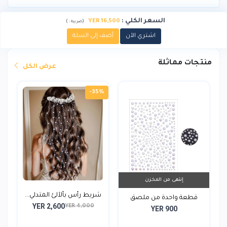
السعر الكلي
:
16,500 YER
)
(
ضريبة :
اشتري الآن
أضف إلى السلة
منتجات مماثلة
عرض الكل
-35%
إنتهى من المخزن
شريط رأس بألآلئ المتدلي...
قطعة واحدة من ملصق
YER 2,600
YER 4,000
YER 900
تصمي...