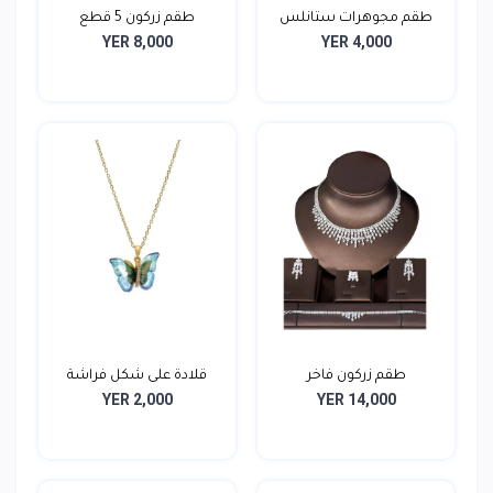
طقم مجوهرات ستانلس
طقم زركون 5 قطع
YER 8,000
YER 4,000
ستيل
طقم زركون فاخر
قلادة على شكل فراشة
YER 2,000
YER 14,000