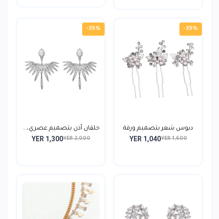
-35%
-35%
دبوس شعر بتصميم ورقة
حلقان أذن بتصميم عصري،...
YER 1,300
YER 1,040
يد...
YER 2,000
YER 1,600