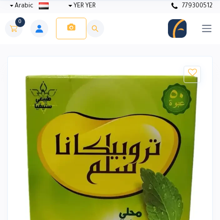
Arabic
YER YER
779300512
0