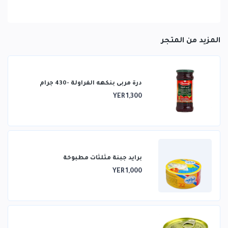
المزيد من المتجر
درة مربى بنكهه الفراولة -430 جرام
YER 1,300
برايد جبنة مثلثات مطبوخة
YER 1,000