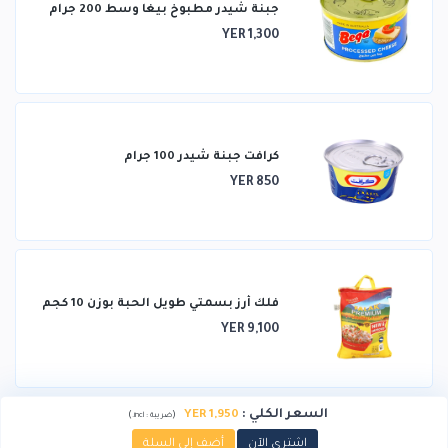
جبنة شيدر مطبوخ بيغا وسط 200 جرام
YER 1,300
كرافت جبنة شيدر 100 جرام
YER 850
فلك أرز بسمتي طويل الحبة بوزن 10 كجم
YER 9,100
السعر الكلي
:
YER 1,950
)
(
ضريبة :
incl.
اشتري الآن
أضف إلى السلة