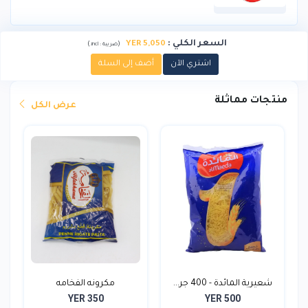
السعر الكلي
:
5,050 YER
)
(
ضريبة :
incl.
اشتري الآن
أضف إلى السلة
منتجات مماثلة
عرض الكل
شعيرية المائدة - 400 جر...
مكرونه الفخامه
YER 350
YER 500