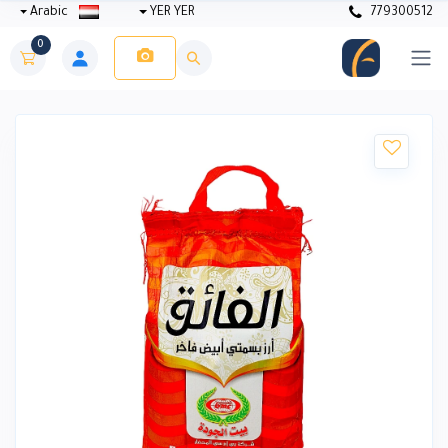
Arabic
YER YER
779300512
0