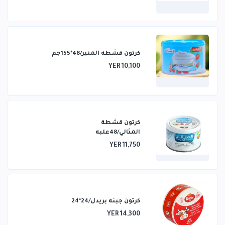
كرتون قشطه المنير/48*155جم
YER 10,100
كرتون قشطة
المثالي/48علبه
YER 11,750
كرتون جبنه بريدل/24*24
YER 14,300