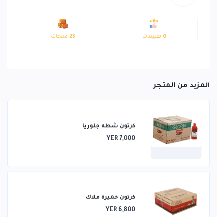
0
تقييمات
25
منتجات
المزيد من المتجر
كرتون شطه جلوريا
YER 7,000
كرتون خميرة ملاك
YER 6,800