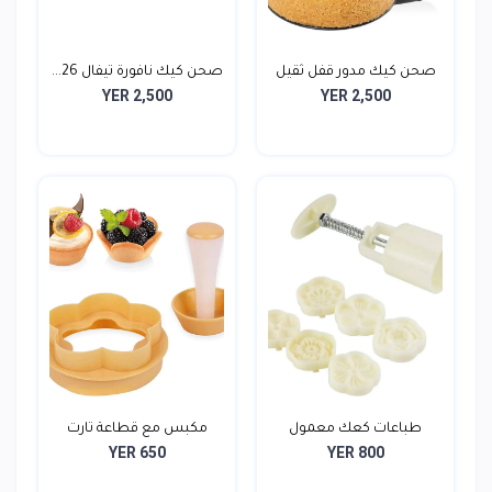
صحن كيك مدور قفل ثقيل
صحن كيك نافورة تيفال 26...
YER 2,500
YER 2,500
-...
طباعات كعك معمول
مكبس مع قطاعة تارت
YER 650
YER 800
ضغط 6...
بلاس...