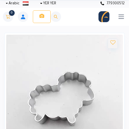
Arabic
YER YER
779300512
0