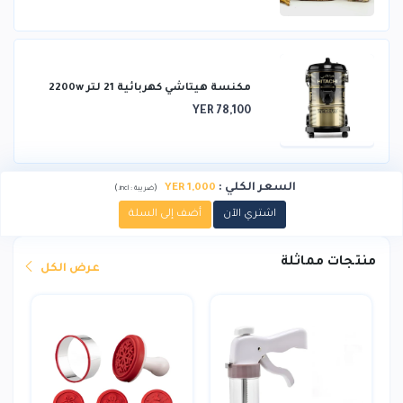
مكنسة هيتاشي كهربائية 21 لتر 2200w
YER 78,100
السعر الكلي
:
YER 1,000
)
(
ضريبة :
incl.
اشتري الآن
أضف إلى السلة
منتجات مماثلة
عرض الكل