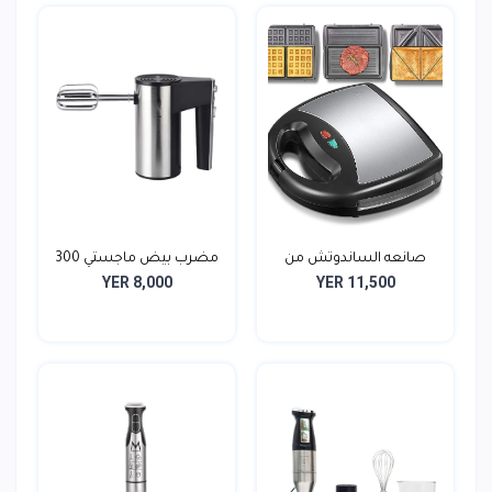
صانعه الساندوتش من
مضرب بيض ماجستي 300
YER 8,000
YER 11,500
كوزا...
وات...