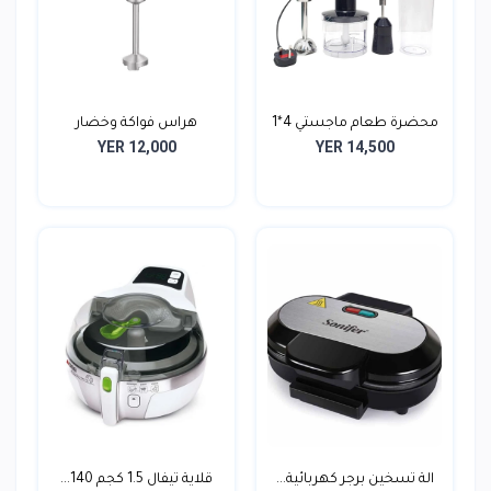
محضرة طعام ماجستي 4*1
هراس فواكة وخضار
YER 12,000
YER 14,500
5...
ماجستي...
الة تسخين برجر كهربائية...
قلاية تيفال 1.5 كجم 140...