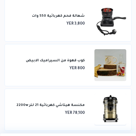
شعالة فحم كهربائية 550 وات
YER 3,800
كوب قهوة من السيراميك الابيض
YER 800
مكنسة هيتاشي كهربائية 21 لتر 2200w
YER 78,100