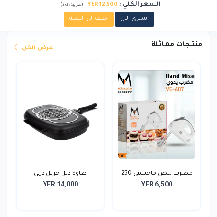
السعر الكلي
:
YER 12,500
)
(
ضريبة :
incl.
اشتري الآن
أضف إلى السلة
منتجات مماثلة
عرض الكل
مضرب بيض ماجستي 250
طاوة دبل جريل دزني
YER 14,000
YER 6,500
وات...