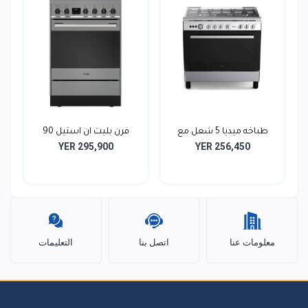
طباخه ميديا 5 شعل مع
فرن بليت ان استيل 90
YER 295,900
YER 256,450
صم...
سم...
معلومات عنا
اتصل بنا
التعليمات