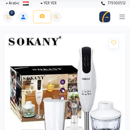
Arabic
YER YER
779300512
0