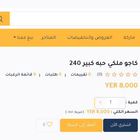
ماركة
العروض والتخفيضات
المتاجر
بيع معنا
كاجو ملكي حبه كبير 240
(0)
0
تقييمات
0
طلبات
0
قائمة الرغبات
YER 8,000
+
-
كمية :
YER 8,000
السعر الكلي
:
)
(
ضريبة :
incl.
اشتري الآن
أضف إلى السلة
0