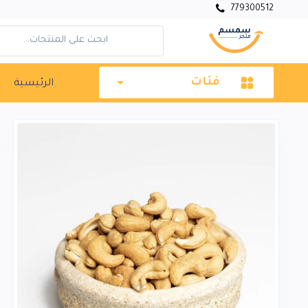
779300512
فئات
الرئيسية