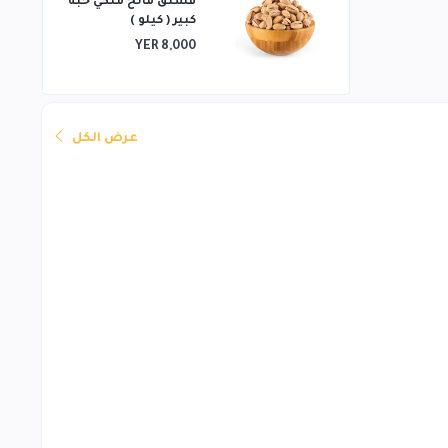
فستق مالح ملكي حبه
كبير ( كيلو )
YER 8,000
عرض الكل