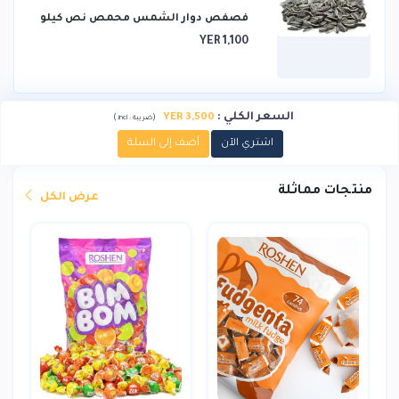
فصفص دوار الشمس محمص نص كيلو
YER 1,100
السعر الكلي
:
YER 3,500
)
(
ضريبة :
incl.
اشتري الآن
أضف إلى السلة
منتجات مماثلة
عرض الكل