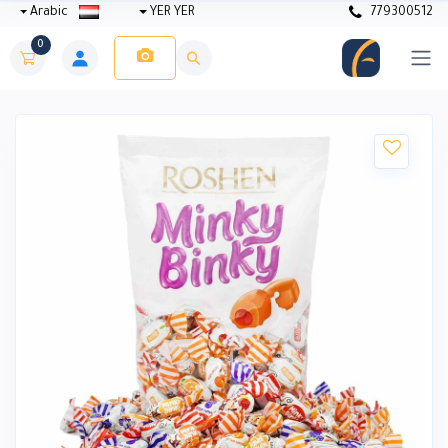
Arabic
YER YER
779300512
0