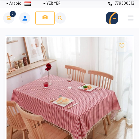
Arabic
YER YER
779300512
0