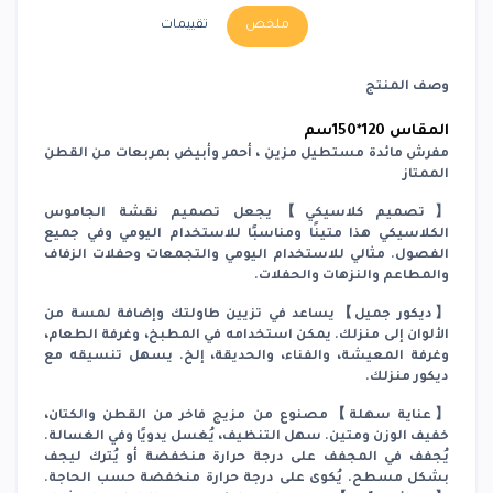
ملخص
تقييمات
وصف المنتج
المقاس 120*150سم
مفرش مائدة مستطيل مزين ، أحمر وأبيض بمربعات من القطن
الممتاز
【تصميم كلاسيكي】يجعل تصميم نقشة الجاموس
الكلاسيكي هذا متينًا ومناسبًا للاستخدام اليومي وفي جميع
الفصول. مثالي للاستخدام اليومي والتجمعات وحفلات الزفاف
والمطاعم والنزهات والحفلات.
【ديكور جميل】يساعد في تزيين طاولتك وإضافة لمسة من
الألوان إلى منزلك. يمكن استخدامه في المطبخ، وغرفة الطعام،
وغرفة المعيشة، والفناء، والحديقة، إلخ. يسهل تنسيقه مع
ديكور منزلك.
【عناية سهلة】مصنوع من مزيج فاخر من القطن والكتان،
خفيف الوزن ومتين. سهل التنظيف، يُغسل يدويًا وفي الغسالة.
يُجفف في المجفف على درجة حرارة منخفضة أو يُترك ليجف
بشكل مسطح. يُكوى على درجة حرارة منخفضة حسب الحاجة.