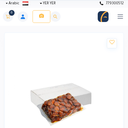
Arabic
YER YER
779300512
0