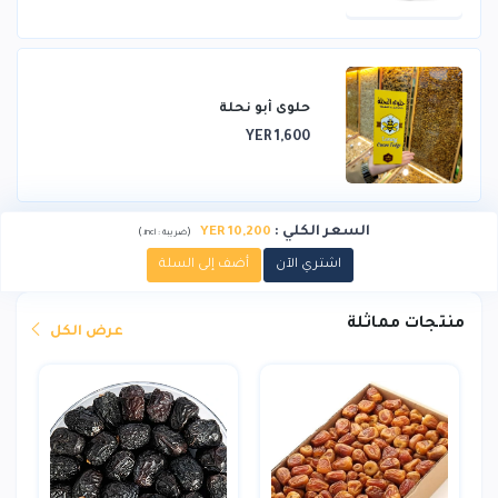
حلوى أبو نحلة
YER 1,600
السعر الكلي
:
YER 10,200
)
(
ضريبة :
incl.
اشتري الآن
أضف إلى السلة
منتجات مماثلة
عرض الكل