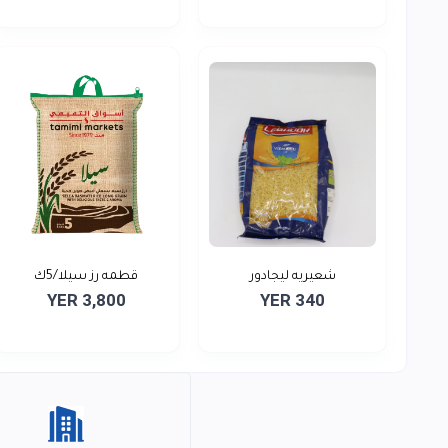
شعيريه ليجادور
قطمه رز سيلا/5ك
YER 3,800
YER 340