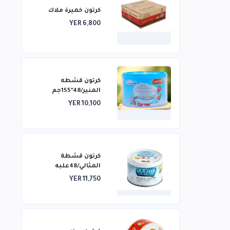
كرتون خميرة ملاك
YER 6,800
كرتون قشطه
المنير/48*155جم
YER 10,100
كرتون قشطة
المثالي/48علبه
YER 11,750