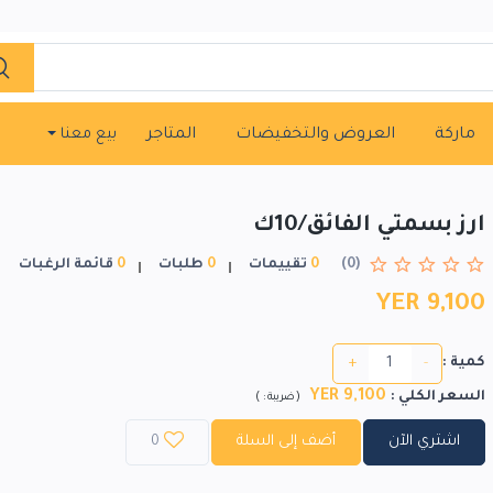
ماركة
العروض والتخفيضات
المتاجر
بيع معنا
ارز بسمتي الفائق/10ك
(0)
0
تقييمات
0
طلبات
0
قائمة الرغبات
YER 9,100
+
-
كمية :
9,100 YER
السعر الكلي
:
)
(
ضريبة :
اشتري الآن
أضف إلى السلة
0