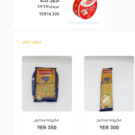
كرتون جبنه
بريدل/24*24
YER 14,300
عرض الكل
مكرونه ليجادور
مكرونه ليجادور
YER 350
YER 300