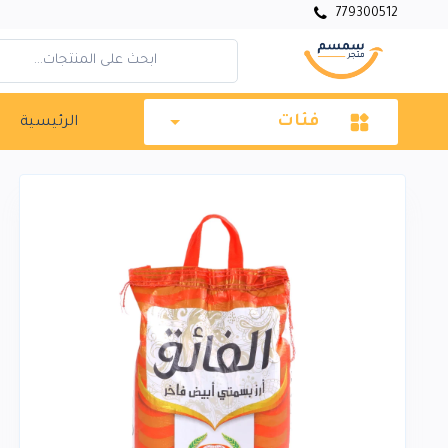
779300512
فئات
الرئيسية