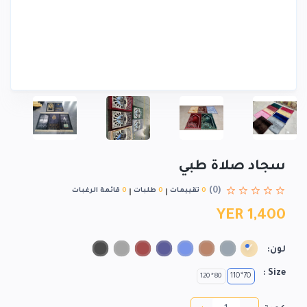
سجاد صلاة طبي
(0)
0
تقييمات
0
طلبات
0
قائمة الرغبات
YER 1,400
لون:
Size :
70*110
80*120