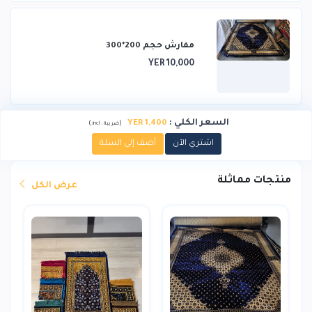
مفارش حجم 200*300
YER 10,000
السعر الكلي
:
YER 1,400
)
(
ضريبة :
incl.
اشتري الآن
أضف إلى السلة
منتجات مماثلة
عرض الكل