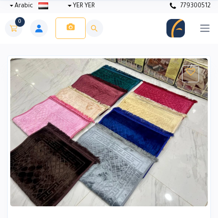
Arabic
YER YER
779300512
0