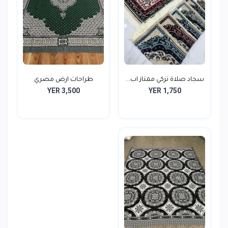
سجاد صلاة تركي ممتاز اب...
طراحات ارض مصري
YER 3,500
YER 1,750
230*250