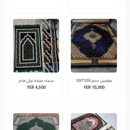
مفارش حجم 200*300
سجاد صلاة تركي فاخر
YER 4,500
YER 10,000
مس...