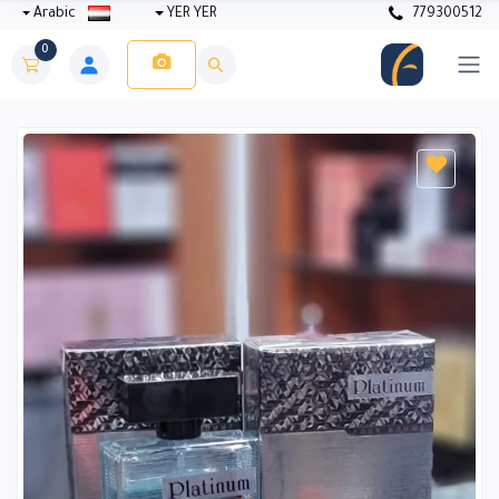
Arabic
YER YER
779300512
0