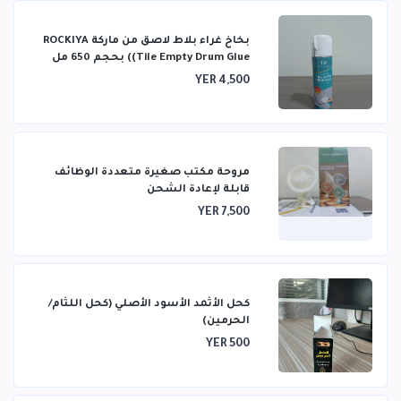
بخاخ غراء بلاط لاصق من ماركة ROCKIYA
(Tile Empty Drum Glue) بحجم 650 مل
YER 4,500
مروحة مكتب صغيرة متعددة الوظائف
قابلة لإعادة الشحن
YER 7,500
كحل الأثمد الأسود الأصلي (كحل اللثام/
الحرمين)
YER 500