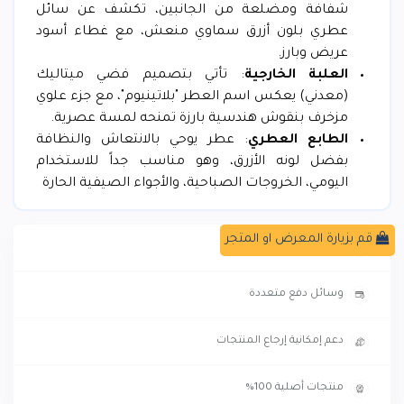
شفافة ومضلعة من الجانبين، تكشف عن سائل
عطري بلون أزرق سماوي منعش، مع غطاء أسود
عريض وبارز.
العلبة الخارجية
: تأتي بتصميم فضي ميتاليك
(معدني) يعكس اسم العطر "بلاتينيوم"، مع جزء علوي
مزخرف بنقوش هندسية بارزة تمنحه لمسة عصرية.
الطابع العطري
: عطر يوحي بالانتعاش والنظافة
بفضل لونه الأزرق، وهو مناسب جداً للاستخدام
اليومي، الخروجات الصباحية، والأجواء الصيفية الحارة
قم بزيارة المعرض او المتجر
توصيل سريع
وسائل دفع متعددة
دعم إمكانية إرجاع المنتجات
منتجات أصلية 100%