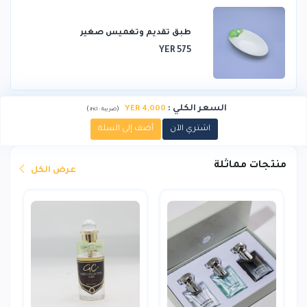
طبق تقديم وتغميس صغير
YER 575
السعر الكلي
:
YER 4,000
)
(
ضريبة :
incl.
اشتري الآن
أضف إلى السلة
منتجات مماثلة
عرض الكل