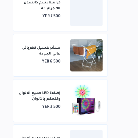
كراسة رسم كانسون
90 جرام A3
YER 7,500
منشر غسيل كهربائي
عالي الجودة
YER 6,500
إضاءة LED جميع ألالوان
وتتحكم بالألوان
بالريموت
YER 3,500