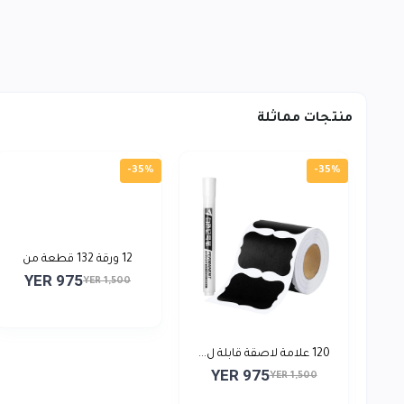
منتجات مماثلة
-35%
-35%
12 ورقة 132 قطعة من
YER 975
ملص...
YER 1,500
120 علامة لاصقة قابلة ل...
YER 975
YER 1,500