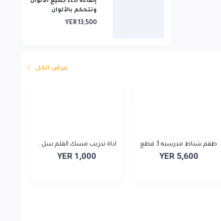
إضاءة LED جميع ألالوان
وتتحكم بالألوان
بالريموت 3*3
YER 13,500
عرض الكل
طقم شناط مدرسيه 3 قطع
اداة تدريب مسك القلم سل...
YER 1,000
YER 5,600
ش...