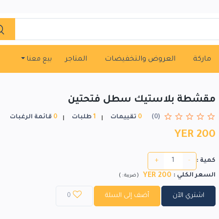
ماركة
العروض والتخفيضات
المتاجر
بيع معنا
مقشطة بلاستيك سطل فتحتين
(0)
0
تقييمات
1
طلبات
0
قائمة الرغبات
YER 200
+
-
كمية :
200 YER
السعر الكلي
:
)
(
ضريبة :
اشتري الآن
أضف إلى السلة
0