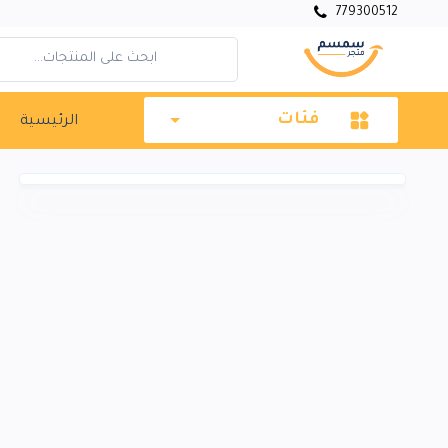
779300512
فئات
الرئيسية