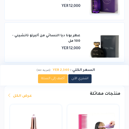
YER 12,000
عطر بونا ديا النسائي من ألبرتو تاتشيني -
100 مل
YER 12,000
السعر الكلي
:
YER 2,340
)
(
ضريبة :
incl.
اشتري الآن
أضف إلى السلة
منتجات مماثلة
عرض الكل