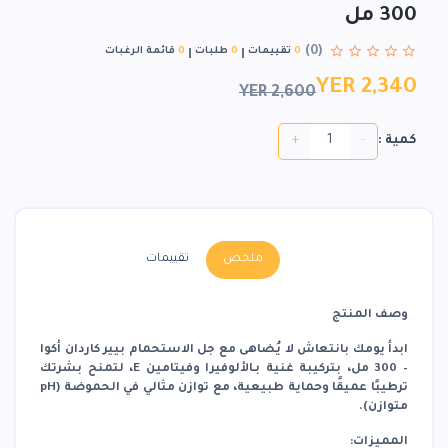
300 مل
(0)
0
تقييمات
0
طلبات
0
قائمة الرغبات
YER 2,340
YER 2,600
+
-
كمية :
ملخص
تقييمات
وصف المنتج
ابدأ يومك بانتعاش لا يُضاهى مع
جل الاستحمام بيير كاردان أكوا
– 300 مل
، بتركيبة غنية بـ
الألوفيرا
و
فيتامين E
، لتمنح بشرتك
ترطيبًا عميقًا وحماية طبيعية، مع
توازن مثالي في الحموضة (pH
متوازن)
.
المميزات: