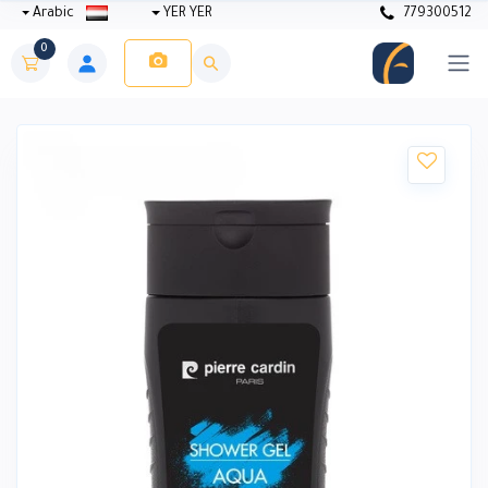
Arabic
YER YER
779300512
0