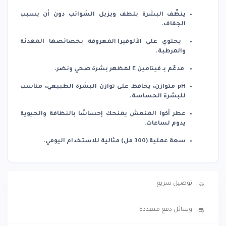
ينظّف البشرة بلطف
ويزيل الشوائب دون أن يسبب
الجفاف.
يحتوي على
الألوفيرا
المعروفة بخصائصها المهدئة
والمرطبة.
مدعّم بـ
فيتامين E
لمظهر بشرة صحي ونضر.
pH متوازن
، يحافظ على توازن البشرة الطبيعي، مناسب
للبشرة الحساسة.
عطر أكوا المنعش
يمنحك إحساسًا بالنظافة والحيوية
يدوم لساعات.
سعة عملية (300 مل)
مثالية للاستخدام اليومي.
توصيل سريع
وسائل دفع متعددة