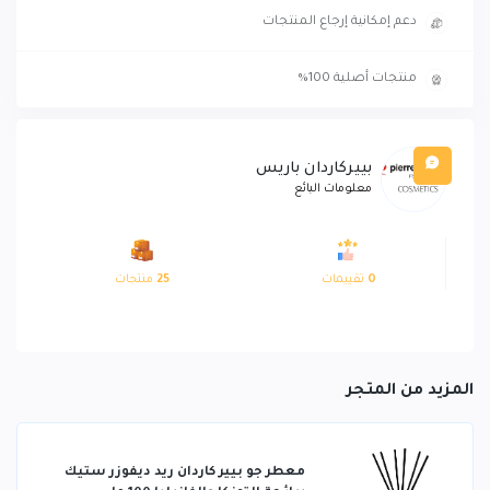
دعم إمكانية إرجاع المنتجات
منتجات أصلية 100%
بييركاردان باريس
معلومات البائع
0
تقييمات
25
منتجات
المزيد من المتجر
معطر جو بيير كاردان ريد ديفوزر ستيك