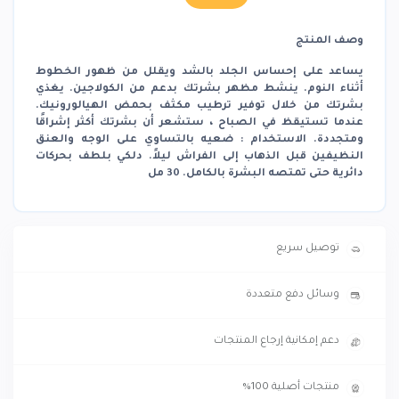
وصف المنتج
يساعد على إحساس الجلد بالشد ويقلل من ظهور الخطوط
أثناء النوم. ينشط مظهر بشرتك بدعم من الكولاجين. يغذي
بشرتك من خلال توفير ترطيب مكثف بحمض الهيالورونيك.
عندما تستيقظ في الصباح ، ستشعر أن بشرتك أكثر إشراقًا
ومتجددة. الاستخدام : ضعيه بالتساوي على الوجه والعنق
النظيفين قبل الذهاب إلى الفراش ليلاً. دلكي بلطف بحركات
دائرية حتى تمتصه البشرة بالكامل. 30 مل
توصيل سريع
وسائل دفع متعددة
دعم إمكانية إرجاع المنتجات
منتجات أصلية 100%