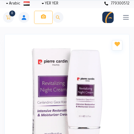
Arabic
YER YER
779300512
0