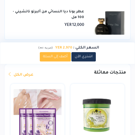
عطر بونا ديا النسائي من ألبرتو تاتشيني -
100 مل
YER 12,000
السعر الكلي
:
YER 2,970
)
(
ضريبة :
incl.
اشتري الآن
أضف إلى السلة
منتجات مماثلة
عرض الكل