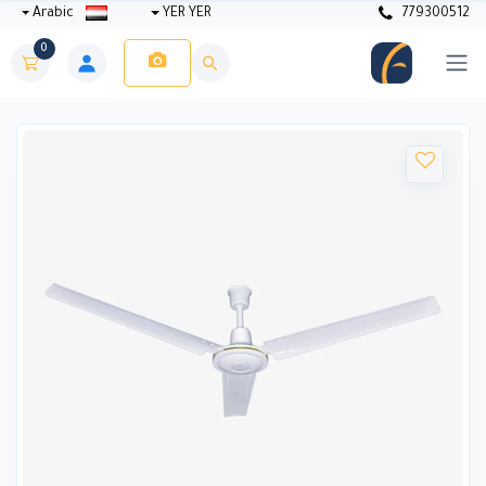
Arabic
YER YER
779300512
0