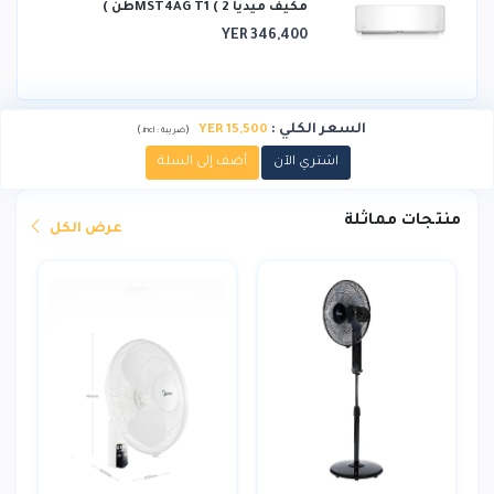
مكيف ميديا ​​MST4AG T1 ( 2طن )
YER 346,400
السعر الكلي
:
YER 15,500
)
(
ضريبة :
incl.
اشتري الآن
أضف إلى السلة
منتجات مماثلة
عرض الكل