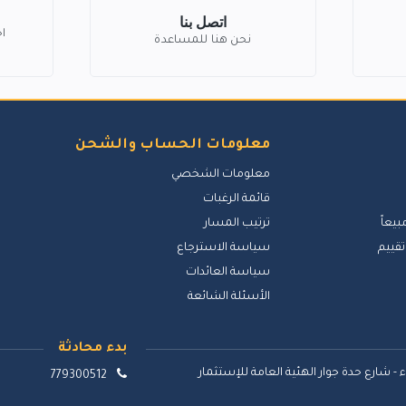
اتصل بنا
ا
نحن هنا للمساعدة
معلومات الحساب والشحن
معلومات الشخصي
قائمة الرغبات
بيعاً
ترتيب المسار
تقييم
سياسة الاسترجاع
سياسة العائدات
الأسئلة الشائعة
بدء محادثة
 - شارع حدة جوار الهئية العامة للإستثمار
779300512