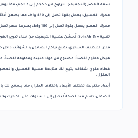
سعة العصر (التجفيف): تتراوح من 5 كجم إلى 7 كجم، مما يوفر لك المزيد من الوقت والجهد.
محرك الغسيل: يعمل بقوة تصل إلى 450 واط، مما يضمن أداءً قويًا وفعالًا.
محرك العصر: يعمل بقوة تصل إلى 180 واط، بسرعة عصر تصل إلى 1200 دورة في الدقيقة، مما يساعد على تقليل وقت التجفيف.
تقنية Spin Air Dry: تُحسّن عملية التجفيف من خلال تدوير الهواء داخل حوض الغسالة.
فلتر التنظيف السحري: يمنع تراكم الصابون والشوائب داخل 
هيكل مقاوم للصدأ: مصنوع من مواد متينة ومقاومة للصدأ، مم
غطاء علوي شفاف: يتيح لك متابعة عملية الغسيل والعصر دو
المنزل.
أبعاد متنوعة: تختلف الأبعاد باختلاف الطراز، مما يسمح لك 
الضمان: تقدم ميديا ​​ضمانًا يصل إلى 5 سنوات على المحرك و3 سنوات على الأجزاء الأخرى.