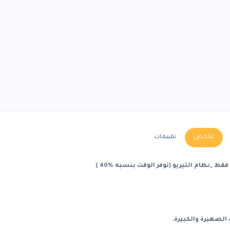
ملخص
تقييمات
 _نظام التيريو (توفر الوقت بنسبه %40 )