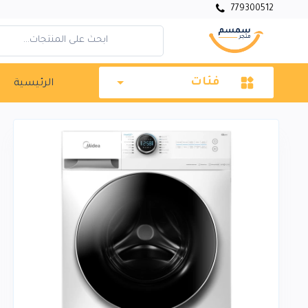
779300512
فئات
الرئيسية