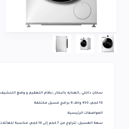
سخان داخلي _العنايه بالبخار _نظام التعقيم و وضع التنشيف فقط
10 كجم، 450 واط، 8 برامج غسيل مختلفة
المواصفات الرئيسية:
سعة الغسيل: تتراوح من 7 كجم إلى 16 كجم، مناسبة للعائلات الصغيرة والكبيرة.