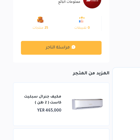
معلومات البائع
0
تقييمات
25
منتجات
مراسلة التاجر
المزيد من المتجر
مكيف جنرال سبليت
كاست ( 2 طن )
YER 465,000