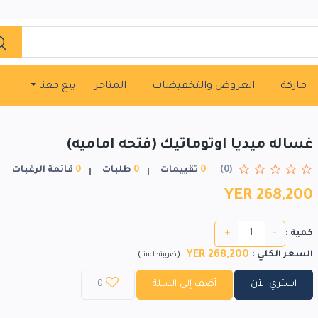
ماركة
العروض والتخفيضات
المتاجر
بيع معنا
غساله ميديا اوتوماتيك (فتحه اماميه)
(0)
0
تقييمات
0
طلبات
0
قائمة الرغبات
YER 268,200
+
-
كمية :
YER 268,200
السعر الكلي
:
)
(
ضريبة :
incl.
اشتري الآن
أضف إلى السلة
0