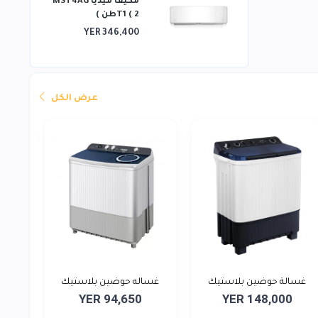
مكيف ميديا ​​MST4AG
T1 ( 2طن )
YER 346,400
عرض الكل
غسالة حوضين بلاستيك
غساله حوضين بلاستيك
YER 94,650
YER 148,000
سعه...
سع...