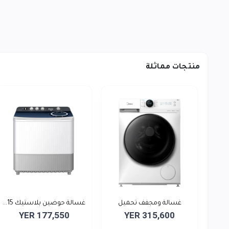
منتجات مماثلة
غسالة ومجفف تحميل
غسالة حوضين بلاستيك 15...
YER 177,550
YER 315,600
أمامي...