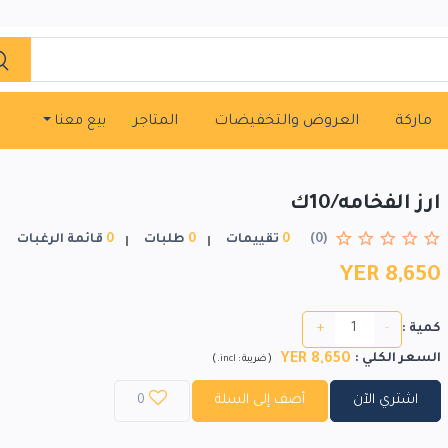
ماركة
العروض والتخفيضات
المتاجر
بيع معنا
ارز الفخامه/10ك
(0)
0
تقييمات
0
طلبات
0
قائمة الرغبات
YER 8,650
+
-
كمية :
YER 8,650
السعر الكلي
:
)
(
ضريبة :
incl.
اشتري الآن
أضف إلى السلة
0