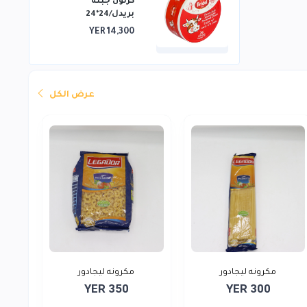
كرتون جبنه
بريدل/24*24
YER 14,300
عرض الكل
مكرونه ليجادور
مكرونه ليجادور
YER 350
YER 300