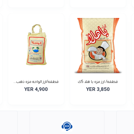
قطمه/ ارز مزه يا هلا 5ك
قطمه/ارز الواحه مزه ذهب...
YER 4,900
YER 3,850