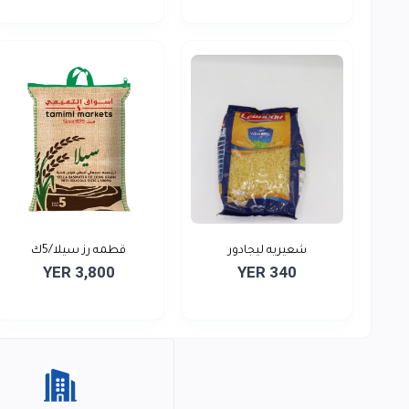
شعيريه ليجادور
قطمه رز سيلا/5ك
YER 3,800
YER 340