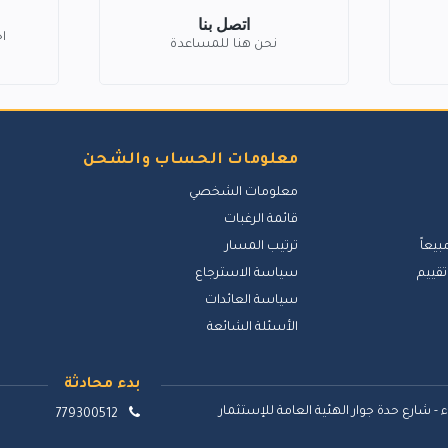
اتصل بنا
ا
نحن هنا للمساعدة
معلومات الحساب والشحن
معلومات الشخصي
قائمة الرغبات
بيعاً
ترتيب المسار
تقييم
سياسة الاسترجاع
سياسة العائدات
الأسئلة الشائعة
بدء محادثة
 - شارع حدة جوار الهئية العامة للإستثمار
779300512