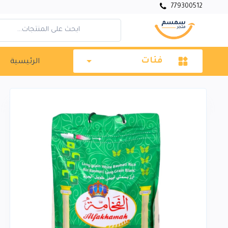
779300512
فئات
الرئيسية