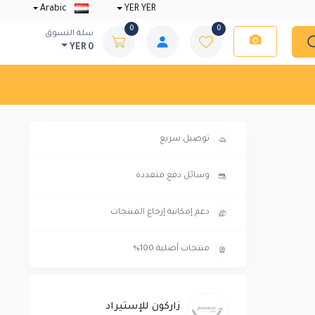
Arabic
YER YER
0
0
سلة التسوق
YER 0
توصيل سريع
وسائل دفع متعددة
دعم إمكانية إرجاع المنتجات
منتجات أصلية 100%
زاركون للإستيراد