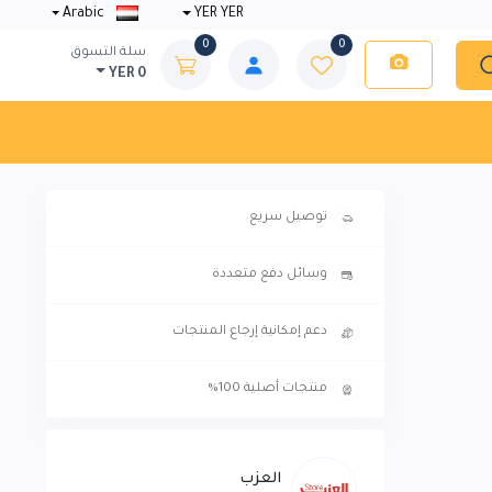
Arabic
YER YER
0
0
سلة التسوق
YER 0
توصيل سريع
وسائل دفع متعددة
دعم إمكانية إرجاع المنتجات
منتجات أصلية 100%
العزب