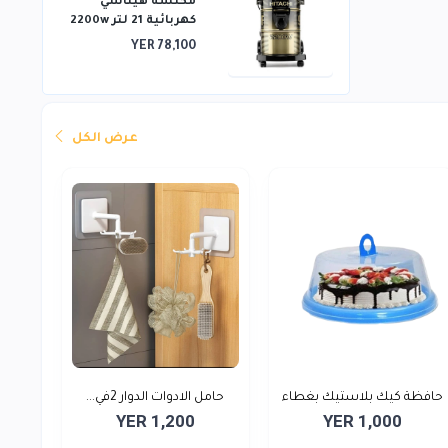
مكنسة هيتاشي
كهربائية 21 لتر 2200w
YER 78,100
عرض الكل
حافظة كيك بلاستيك بغطاء
حامل الادوات الدوار 2في...
YER 1,200
YER 1,000