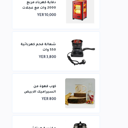
دفاية كهرباء مربع
2000 وات مع عجلات
تتميز بتدفئة من
YER 10,000
خمسة جوانب وتدفئة
ثلاثية الأبعاد
شعالة فحم كهربائية
550 وات
YER 3,800
كوب قهوة من
السيراميك الابيض
YER 800