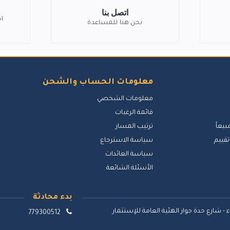
اتصل بنا
ا
نحن هنا للمساعدة
معلومات الحساب والشحن
معلومات الشخصي
قائمة الرغبات
بيعاً
ترتيب المسار
تقييم
سياسة الاسترجاع
سياسة العائدات
الأسئلة الشائعة
بدء محادثة
 - شارع حدة جوار الهئية العامة للإستثمار
779300512