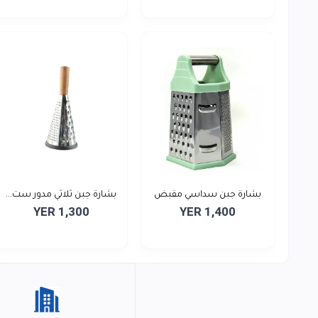
بشارة جبن سداسي مقبض
بشارة جبن ثلاثي مدور ست...
YER 1,300
YER 1,400
ست...