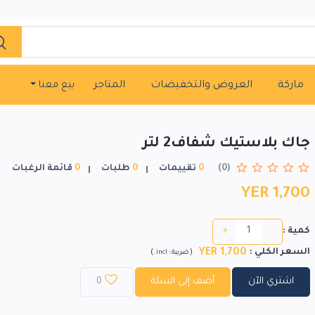
ماركة
العروض والتخفيضات
المتاجر
بيع معنا
جاك بلاستيك شفاف2 لتر
(0)
0
تقييمات
0
طلبات
0
قائمة الرغبات
YER 1,700
+
-
كمية :
YER 1,700
السعر الكلي
:
)
(
ضريبة :
incl.
اشتري الآن
أضف إلى السلة
0