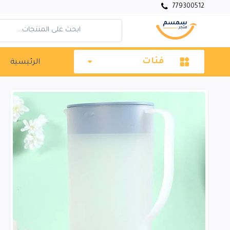
779300512
فئات
الرئيسية