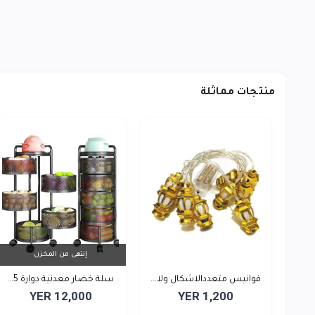
منتجات مماثلة
إنتهى من المخزن
فوانيس متعددالاشكال ولا...
سلة خضار معدنية دوارة 5...
YER 12,000
YER 1,200