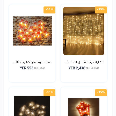
-35%
-35%
غمازات زينة شلال اصفر 3...
تعليقة رمضان كهرباء 16...
YER 553
YER 2,438
YER 850
YER 3,750
-35%
-35%