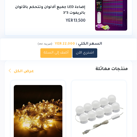
إضاءة LED جميع ألالوان وتتحكم بالألوان
بالريموت 3*3
YER 13,500
السعر الكلي
:
YER 22,000
)
(
ضريبة :
incl.
اشتري الآن
أضف إلى السلة
منتجات مماثلة
عرض الكل