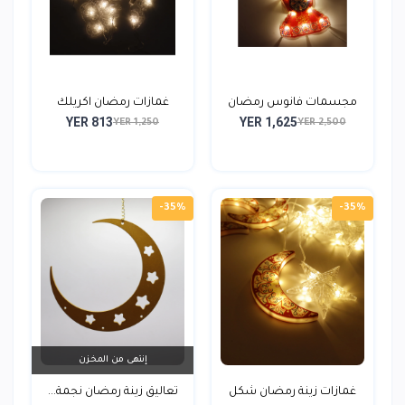
مجسمات فانوس رمضان
غمازات رمضان اكريلك
YER 813
YER 1,625
بلاس...
شكل...
YER 1,250
YER 2,500
-35%
-35%
إنتهى من المخزن
غمازات زينة رمضان شكل
تعاليق زينة رمضان نجمة...