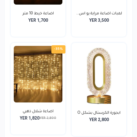
لمبات اضاءة مراية يو اس...
اضاءة خيط 10 متر
YER 1,700
YER 3,500
-35%
اضاءة شلال ذهبي
ابجورة الكرستال بشكل O
YER 1,820
YER 2,800
YER 2,800