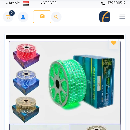
Arabic
YER YER
779300512
0