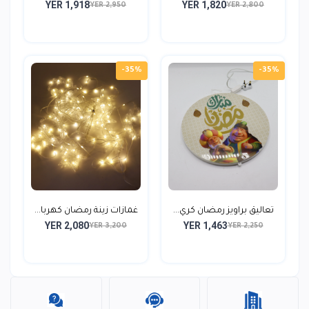
YER 1,918
YER 1,820
ن...
YER 2,950
YER 2,800
-35%
-35%
تعاليق براويز رمضان كري...
غمازات زينة رمضان كهربا...
YER 2,080
YER 1,463
YER 3,200
YER 2,250