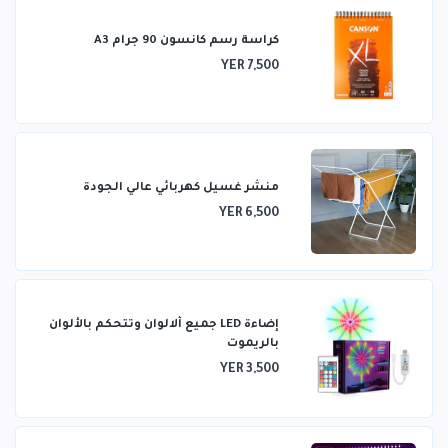
كراسة رسم كانسون 90 جرام A3
YER 7,500
منشر غسيل كهربائي عالي الجودة
YER 6,500
إضاءة LED جميع ألالوان وتتحكم بالألوان
بالريموت
YER 3,500