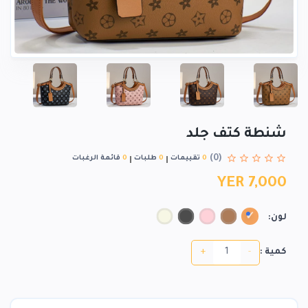
شنطة كتف جلد
(0)
0
تقييمات
0
طلبات
0
قائمة الرغبات
YER 7,000
لون:
+
-
كمية :