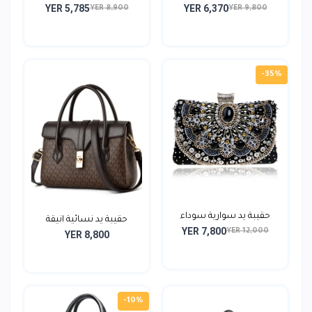
YER 5,785
YER 6,370
YER 8,900
YER 9,800
-35%
حقيبة يد سوارية سوداء
حقيبة يد نسائية انيقة
YER 7,800
YER 12,000
YER 8,800
-10%