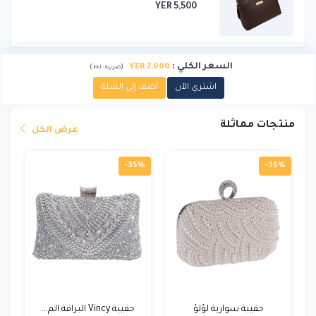
YER 5,500
السعر الكلي
:
7,000 YER
)
(
ضريبة :
incl.
اشتري الآن
أضف إلى السلة
منتجات مماثلة
عرض الكل
-35%
-35%
حقيبة سوارية لؤلؤ
حقيبة Vincy البراقة الم...