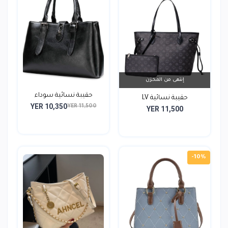
إنتهى من المخزن
حقيبة نسائية سوداء
حقيبة نسائية LV
YER 10,350
YER 11,500
YER 11,500
-10%