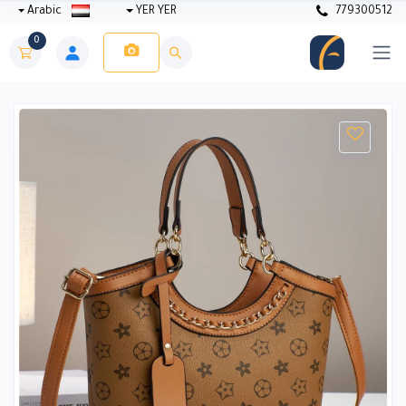
Arabic
YER YER
779300512
0