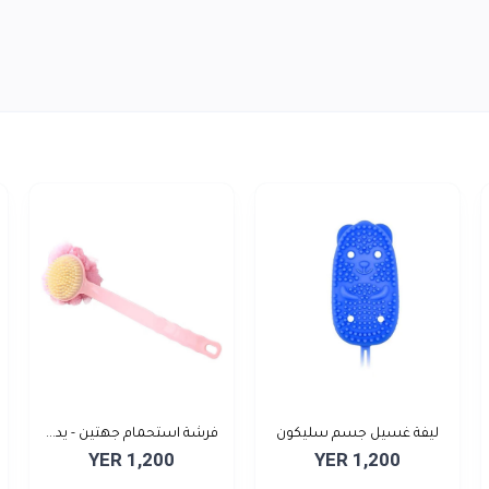
ليفة غسيل جسم سليكون
فرشة استحمام جهتين - يد...
YER 1,200
YER 1,200
مل...