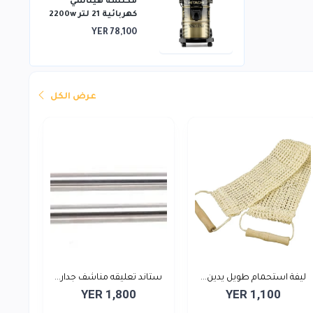
مكنسة هيتاشي
كهربائية 21 لتر 2200w
YER 78,100
عرض الكل
ليفة استحمام طويل يدين...
ستاند تعليقه مناشف جدار...
YER 1,800
YER 1,100