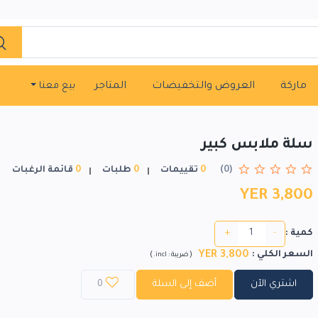
ماركة
العروض والتخفيضات
المتاجر
بيع معنا
سلة ملابس كبير
(0)
0
تقييمات
0
طلبات
0
قائمة الرغبات
YER 3,800
+
-
كمية :
YER 3,800
السعر الكلي
:
)
(
ضريبة :
incl.
اشتري الآن
أضف إلى السلة
0