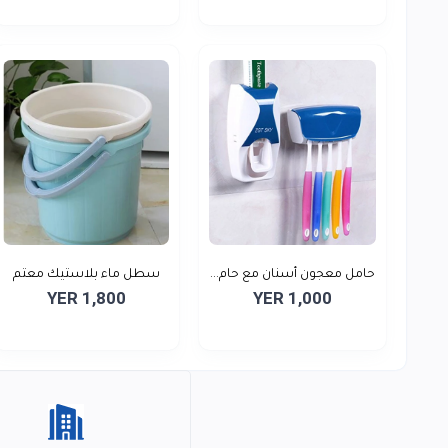
حامل معجون أسنان مع حام...
سطل ماء بلاستيك معتم
YER 1,800
YER 1,000
14...