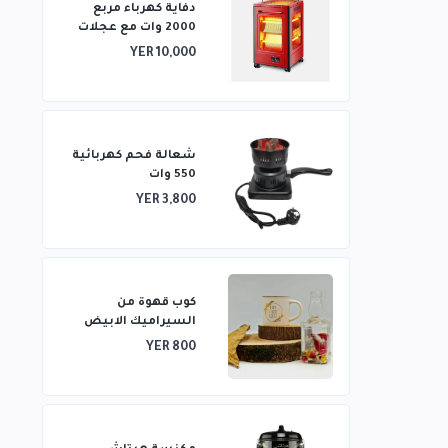
دفاية كهرباء مربع
2000 وات مع عجلات
تتميز بتدفئة من
YER 10,000
خمسة جوانب وتدفئة
ثلاثية الأبعاد
شعالة فحم كهربائية
550 وات
YER 3,800
كوب قهوة من
السيراميك الابيض
YER 800