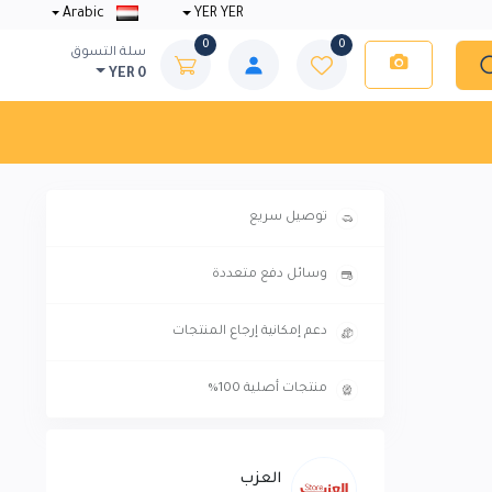
Arabic
YER YER
0
0
سلة التسوق
YER 0
توصيل سريع
وسائل دفع متعددة
دعم إمكانية إرجاع المنتجات
منتجات أصلية 100%
العزب