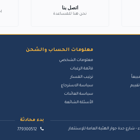
اتصل بنا
ا
نحن هنا للمساعدة
معلومات الحساب والشحن
معلومات الشخصي
قائمة الرغبات
بيعاً
ترتيب المسار
تقييم
سياسة الاسترجاع
سياسة العائدات
الأسئلة الشائعة
بدء محادثة
 - شارع حدة جوار الهئية العامة للإستثمار
779300512