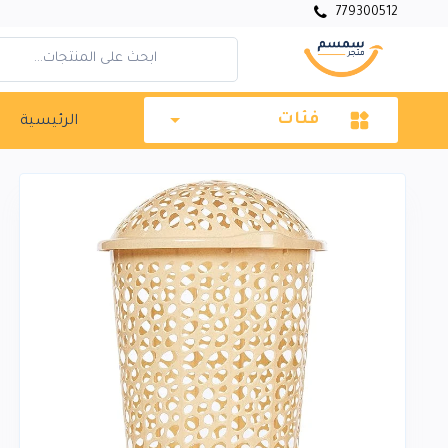
779300512
فئات
الرئيسية