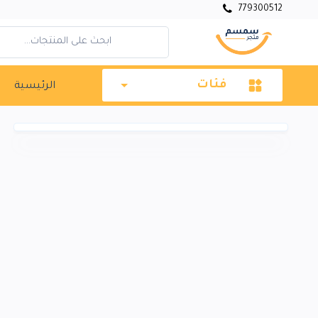
779300512
فئات
الرئيسية