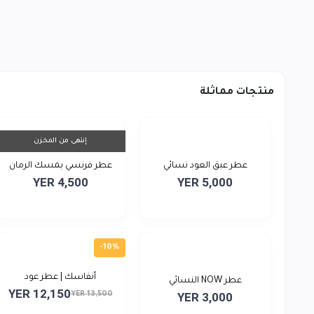
منتجات مماثلة
إنتهى من المخزن
عطر عبق العود نسائي
عطر فرنسي بمسك الرمان
YER 4,500
YER 5,000
-10%
أنفاسك | عطر عود
عطر NOW النسائي
YER 12,150
YER 13,500
YER 3,000