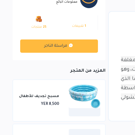
معلومات البائع
1
تقييمات
25
منتجات
مراسلة التاجر
مغلفة
مكونات، وهو
المزيد من المتجر
 ما الذي
 لانكوم بواسطة
مسبح تجديف للأطفال
Iris Pall وعمق الباتشولي
YER 8,500