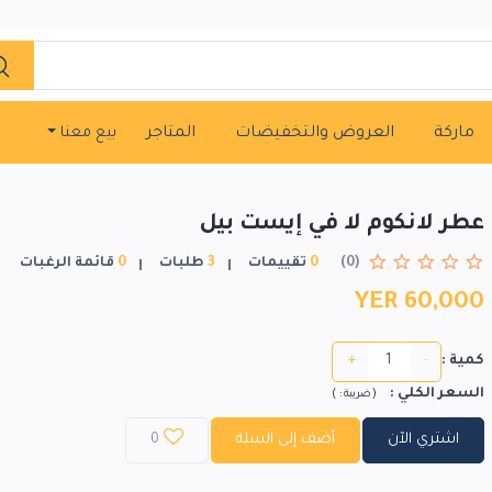
ماركة
العروض والتخفيضات
المتاجر
بيع معنا
عطر لانكوم لا في إيست بيل
(0)
0
تقييمات
3
طلبات
0
قائمة الرغبات
YER 60,000
+
-
كمية :
السعر الكلي
:
)
(
ضريبة :
اشتري الآن
أضف إلى السلة
0