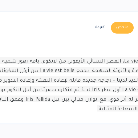
ملخص
تقييمات
باقة زهور شهية 
ة والأنوثة المبهجة.
يجمع La vie est belle بين أرقى ال
أول عطر Iris Accord لذيذ لدينا - زجاجة جديدة قابلة لإعادة التعبئة وإعادة التدوير
يجعله مختلفًا يعد عطر La vie est belle Eau de Parfum أول عطر Iris لذيذ تم ابتكاره حصريًا من أجل
عطر له أثر قوي، مع توازن مثالي بين نبل ida
السعادة المثالية.