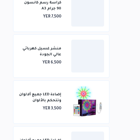
كراسة رسم كانسون
90 جرام A3
YER 7,500
منشر غسيل كهربائي
عالي الجودة
YER 6,500
إضاءة LED جميع ألالوان
وتتحكم بالألوان
بالريموت
YER 3,500