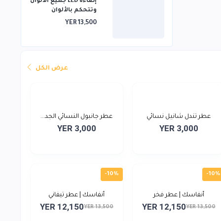
إضاءة LED جميع ألالوان
وتتحكم بالألوان
بالريموت 3*3
YER 13,500
عرض الكل
عطر تندل شانيل نسائي
عطر جانبول النسائي الجد...
YER 3,000
YER 3,000
-10%
-10%
أنفاسك | عطر فخر
أنفاسك | عطر تيفاني
YER 12,150
YER 12,150
YER 13,500
YER 13,500