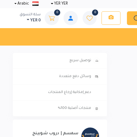
Arabic
YER YER
0
0
سلة التسوق
YER 0
توصيل سريع
وسائل دفع متعددة
دعم إمكانية إرجاع المنتجات
منتجات أصلية 100%
سمسم | دروب شوبينج