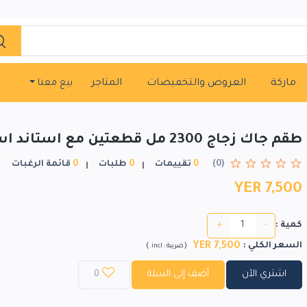
ماركة
العروض والتخفيضات
المتاجر
بيع معنا
طقم جاك زجاج 2300 مل قطعتين مع استاند اسود
(0)
0
تقييمات
0
طلبات
0
قائمة الرغبات
YER 7,500
+
-
كمية :
YER 7,500
السعر الكلي
:
)
(
ضريبة :
incl.
اشتري الآن
أضف إلى السلة
0