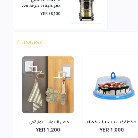
مكنسة هيتاشي
كهربائية 21 لتر 2200w
YER 78,100
عرض الكل
حافظة كيك بلاستيك بغطاء
حامل الادوات الدوار 2في...
YER 1,200
YER 1,000