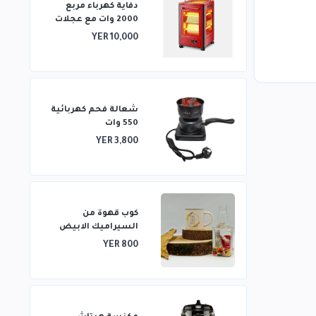
دفاية كهرباء مربع
2000 وات مع عجلات
تتميز بتدفئة من
YER 10,000
خمسة جوانب وتدفئة
ثلاثية الأبعاد
شعالة فحم كهربائية
550 وات
YER 3,800
كوب قهوة من
السيراميك الابيض
YER 800