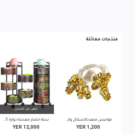
منتجات مماثلة
إنتهى من المخزن
فوانيس متعددالاشكال ولا...
سلة خضار معدنية دوارة 5...
YER 12,000
YER 1,200