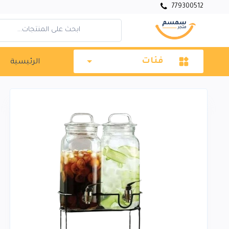
779300512
فئات
الرئيسية