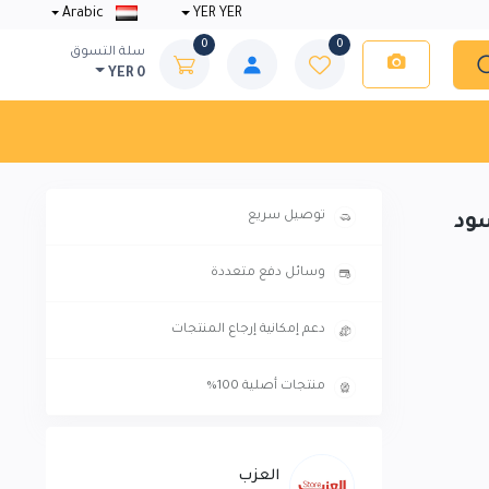
Arabic
YER YER
0
0
سلة التسوق
YER 0
توصيل سريع
وسائل دفع متعددة
دعم إمكانية إرجاع المنتجات
منتجات أصلية 100%
العزب