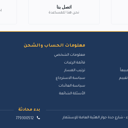
اتصل بنا
ا
نحن هنا للمساعدة
معلومات الحساب والشحن
معلومات الشخصي
قائمة الرغبات
بيعاً
ترتيب المسار
تقييم
سياسة الاسترجاع
سياسة العائدات
الأسئلة الشائعة
بدء محادثة
 - شارع حدة جوار الهئية العامة للإستثمار
779300512