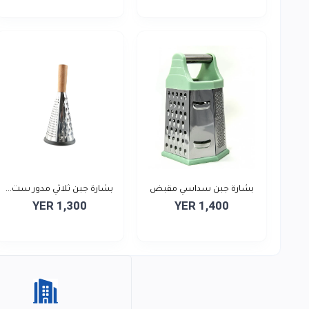
بشارة جبن سداسي مقبض
بشارة جبن ثلاثي مدور ست...
YER 1,300
YER 1,400
ست...