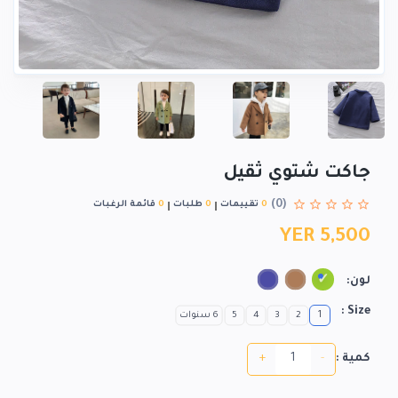
جاكت شتوي ثقيل
(0)
0
تقييمات
0
طلبات
0
قائمة الرغبات
YER 5,500
لون:
Size :
1
2
3
4
5
6 سنوات
+
-
كمية :