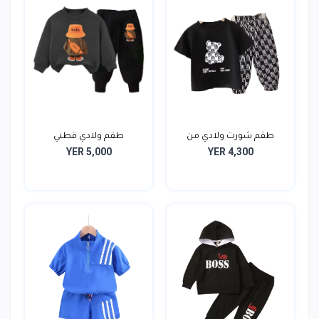
طقم شورت ولادي من
طقم ولادي قطني
YER 5,000
YER 4,300
قطعتي...