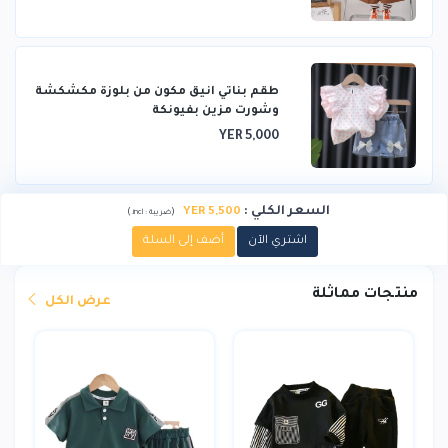
طقم بناتي انيق مكون من بلوزة مكشكشة
وشورت مزين بفيونكة
YER 5,000
السعر الكلي
:
5,500 YER
)
(
ضريبة :
incl.
اشتري الآن
أضف إلى السلة
منتجات مماثلة
عرض الكل