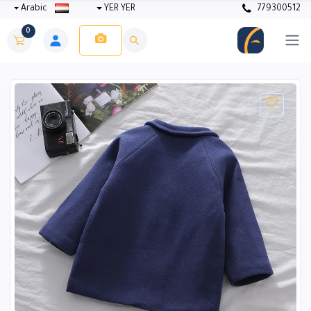
Arabic
YER YER
779300512
0