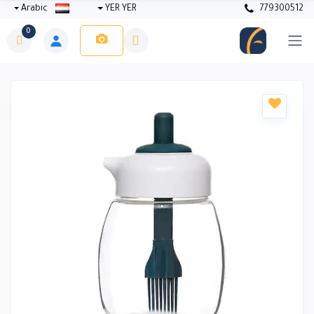
Arabic
YER YER
779300512
0