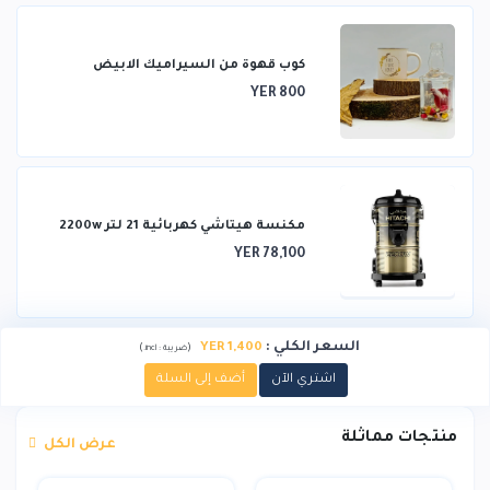
كوب قهوة من السيراميك الابيض
YER 800
مكنسة هيتاشي كهربائية 21 لتر 2200w
YER 78,100
السعر الكلي
:
YER 1,400
)
(
ضريبة :
incl.
اشتري الآن
أضف إلى السلة
منتجات مماثلة
عرض الكل