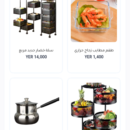
طقم مطايب زجاج حراري
سلة خضار حديد مربع
YER 14,000
YER 1,400
بعجل...