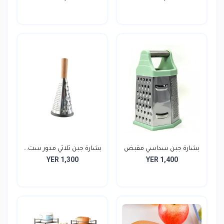
بشارة جبن سداسي مقبض
بشارة جبن ثلاثي مدور ست...
YER 1,300
YER 1,400
ست...