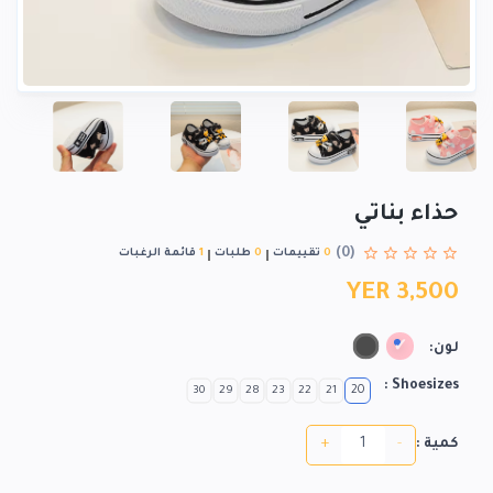
حذاء بناتي
(0)
0
تقييمات
0
طلبات
1
قائمة الرغبات
YER 3,500
لون:
Shoesizes :
20
30
29
28
23
22
21
+
-
كمية :