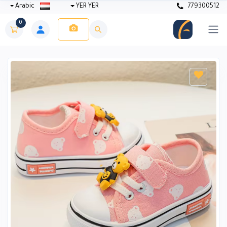
Arabic
YER YER
779300512
0