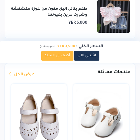
طقم بناتي انيق مكون من بلوزة مكشكشة
وشورت مزين بفيونكة
YER 5,000
السعر الكلي
:
YER 3,500
)
(
ضريبة :
incl.
اشتري الآن
أضف إلى السلة
منتجات مماثلة
عرض الكل