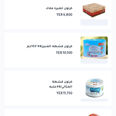
كرتون خميرة ملاك
YER 6,800
كرتون قشطه المنير/48*155جم
YER 10,100
كرتون قشطة
المثالي/48علبه
YER 11,750