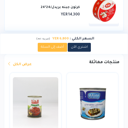
كرتون جبنه بريدل/24*24
YER 14,300
السعر الكلي
:
YER 6,800
)
(
ضريبة :
incl.
اشتري الآن
أضف إلى السلة
منتجات مماثلة
عرض الكل