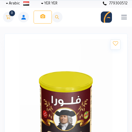
Arabic
YER YER
779300512
0