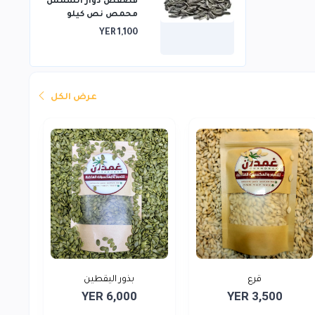
فصفص دوار الشمس
محمص نص كيلو
YER 1,100
عرض الكل
قرع
بذور اليقطين
YER 6,000
YER 3,500