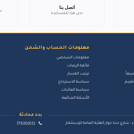
اتصل بنا
ا
نحن هنا للمساعدة
معلومات الحساب والشحن
معلومات الشخصي
قائمة الرغبات
بيعاً
ترتيب المسار
تقييم
سياسة الاسترجاع
سياسة العائدات
الأسئلة الشائعة
بدء محادثة
 - شارع حدة جوار الهئية العامة للإستثمار
779300512