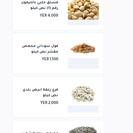
فستق حلبي بالليمون
رقم (1) نص كيلو
YER 4,000
فول سوداني محمص
مقشر نص كيلو
YER 1,100
قرع زعقة ابيض بلدي
نص كيلو
YER 2,000