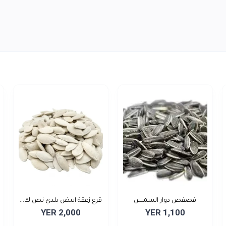
فصفص دوار الشمس
قرع زعقة ابيض بلدي نص ك...
YER 2,000
YER 1,100
محمص نص...