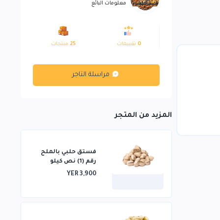
معلومات البائع
0
تقييمات
25
منتجات
مراسلة التاجر
المزيد من المتجر
فستق حلبي بالملح
رقم (1) نص كيلو
YER 3,900