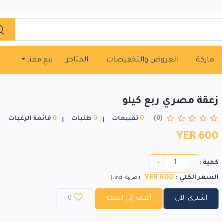
ماركة
العروض والتخفيضات
المتاجر
بيع معنا
زعقة مصري ربع كيلو
(0)
0
تقييمات
0
طلبات
0
قائمة الرغبات
YER 600
+
-
كمية :
600 YER
السعر الكلي
:
)
(
ضريبة :
incl.
اشتري الآن
أضف إلى السلة
0