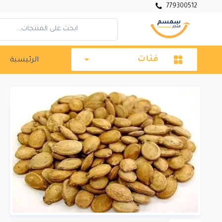
779300512
فئات
الرئيسية