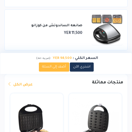
صانعه الساندوتش من كوزانو
YER 11,500
السعر الكلي
:
YER 98,500
)
(
ضريبة :
incl.
اشتري الآن
أضف إلى السلة
منتجات مماثلة
عرض الكل