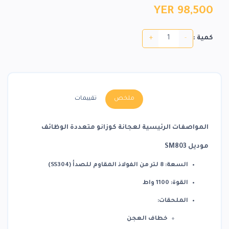
YER 98,500
+
-
كمية :
ملخص
تقييمات
المواصفات الرئيسية لعجانة كوزانو متعددة الوظائف
موديل SM803
السعة
:
8 لتر من الفولاذ المقاوم للصدأ (SS304)
القوة
:
1100 واط
الملحقات
:
خطاف العجن