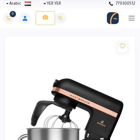
Arabic
YER YER
779300512
0