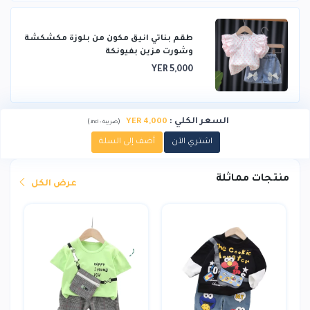
طقم بناتي انيق مكون من بلوزة مكشكشة
وشورت مزين بفيونكة
YER 5,000
السعر الكلي
:
4,000 YER
)
(
ضريبة :
incl.
اشتري الآن
أضف إلى السلة
منتجات مماثلة
عرض الكل