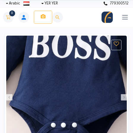
Arabic
YER YER
779300512
0