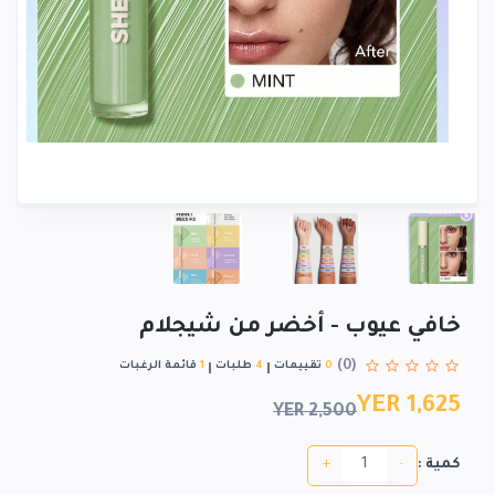
خافي عيوب - أخضر من شيجلام
(0)
0
تقييمات
4
طلبات
1
قائمة الرغبات
YER 1,625
YER 2,500
+
-
كمية :