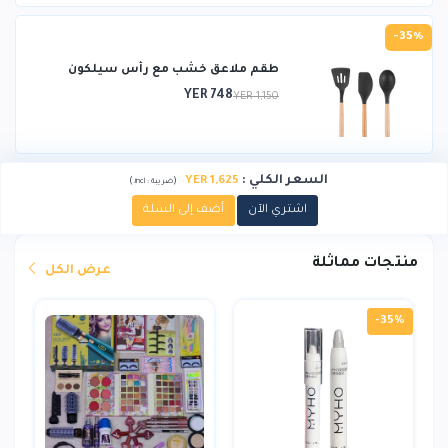
-35%
طقم ملاعق خشب مع رأس سيلكون
YER 748
YER 1,150
السعر الكلي
:
YER 1,625
)
(
ضريبة :
incl.
اشتري الآن
أضف إلى السلة
منتجات مماثلة
عرض الكل
-35%