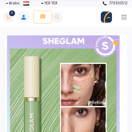
Arabic
YER YER
779300512
0