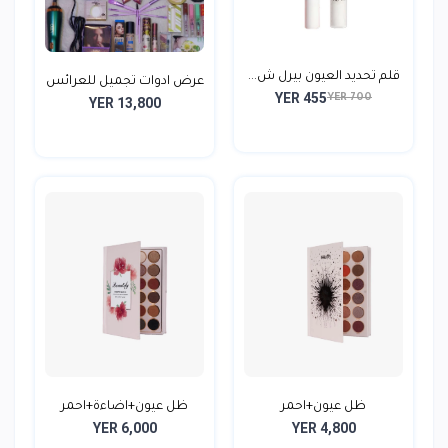
قلم تحديد العيون بيرل ش...
عرض ادوات تجميل للعرائس
YER 455
YER 700
YER 13,800
ظل عيون+احمر
ظل عيون+اضاءة+احمر
YER 6,000
YER 4,800
خدود+اضاءة...
خدود...