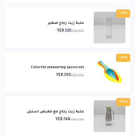
-35%
علبة زيت زجاج صغير
YER 325
YER 500
-35%
Colorful measuring spoon set
YER 390
YER 600
-35%
علبة زيت زجاج مع مقبض استيل
YER 748
YER 1,150