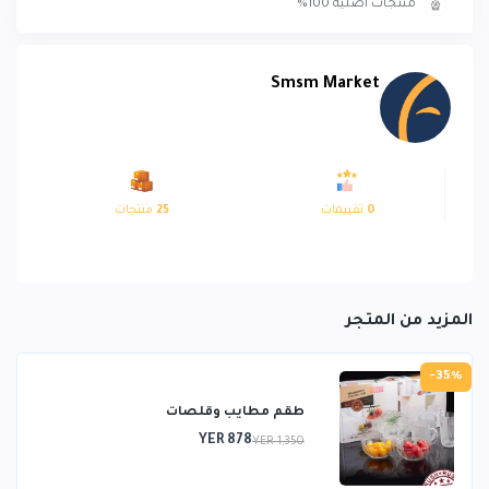
منتجات أصلية 100%
Smsm Market
0
تقييمات
25
منتجات
المزيد من المتجر
-35%
طقم مطايب وقلصات
YER 878
YER 1,350