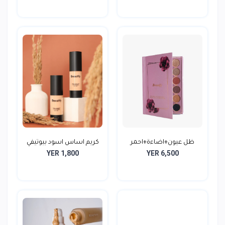
ظل عيون+اضاءة+احمر
كريم اساس اسود بيوتيفي
YER 1,800
YER 6,500
خدود...