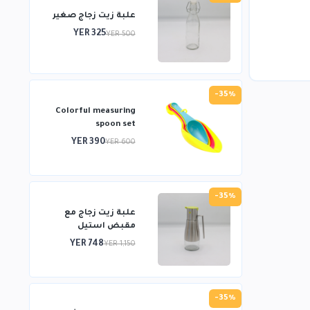
علبة زيت زجاج صغير
YER 325
YER 500
-35%
Colorful measuring
spoon set
YER 390
YER 600
-35%
علبة زيت زجاج مع
مقبض استيل
YER 748
YER 1,150
-35%