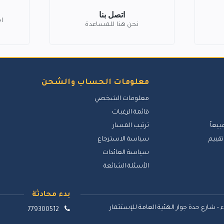
اتصل بنا
ا
نحن هنا للمساعدة
معلومات الحساب والشحن
معلومات الشخصي
قائمة الرغبات
بيعاً
ترتيب المسار
تقييم
سياسة الاسترجاع
سياسة العائدات
الأسئلة الشائعة
بدء محادثة
 - شارع حدة جوار الهئية العامة للإستثمار
779300512