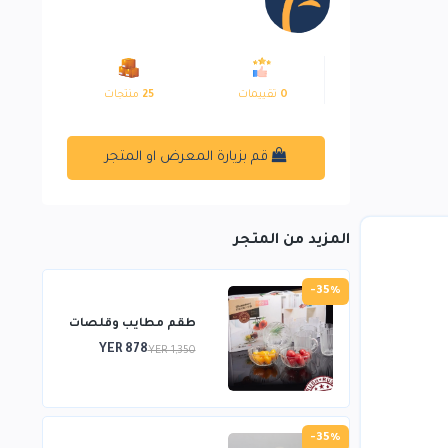
0
تقييمات
25
منتجات
قم بزيارة المعرض او المتجر
المزيد من المتجر
-35%
طقم مطايب وقلصات
YER 878
YER 1,350
-35%