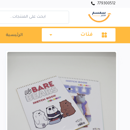
779300512
فئات
الرئيسية