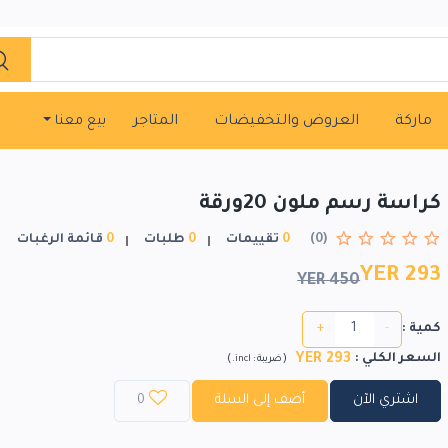
ماركة
العروض والتخفيضات
المتاجر
بيع معنا
كراسة رسم ملون 20ورقة
(0)
0
تقييمات
0
طلبات
0
قائمة الرغبات
YER 293
YER 450
+
-
كمية :
YER 293
السعر الكلي
:
)
(
ضريبة :
incl.
اشتري الآن
أضف إلى السلة
0