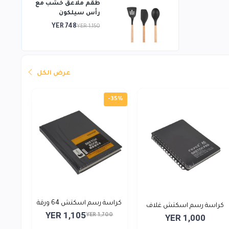
طقم ملاعق خشب مع
رأس سيلكون
YER 748
YER 1,150
عرض الكل
-35%
كراسة رسم اسكتش 64 ورقة
كراسة رسم اسكتش غلاف
YER 1,105
YER 1,700
YER 1,000
اس...