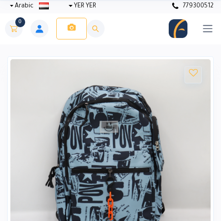
Arabic
YER YER
779300512
0