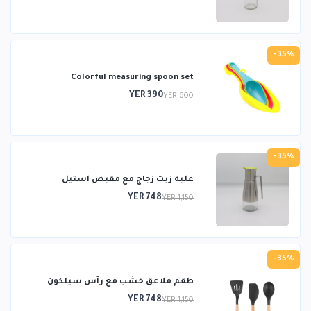
-35%
Colorful measuring spoon set
YER 390
YER 600
-35%
علبة زيت زجاج مع مقبض استيل
YER 748
YER 1,150
-35%
طقم ملاعق خشب مع رأس سيلكون
YER 748
YER 1,150