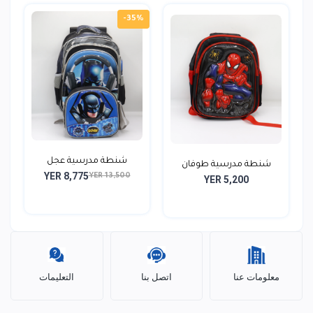
-35%
شنطة مدرسية عجل
شنطة مدرسية طوفان
YER 8,775
باتمان...
YER 13,500
YER 5,200
اسباي...
معلومات عنا
اتصل بنا
التعليمات