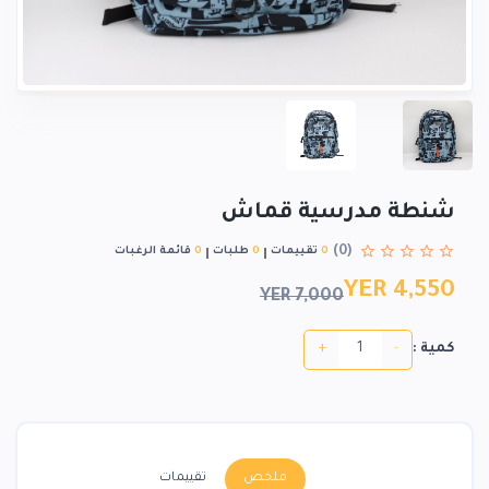
شنطة مدرسية قماش
(0)
0
تقييمات
0
طلبات
0
قائمة الرغبات
YER 4,550
YER 7,000
+
-
كمية :
ملخص
تقييمات