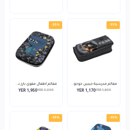
-35%
-35%
مقالم مدرسية جيبين جوجو...
مقالم اطفال مقوى بارز د...
YER 1,950
YER 1,170
YER 3,000
YER 1,800
-35%
-35%