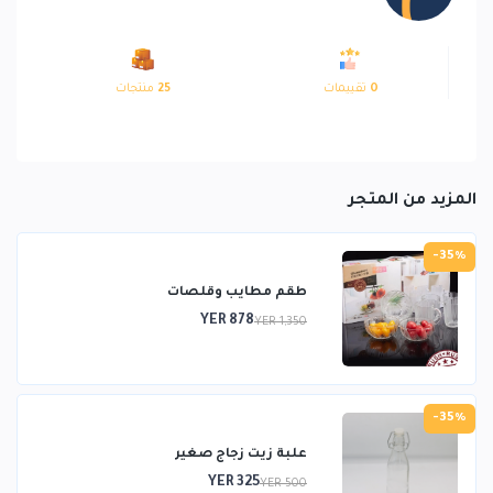
0
تقييمات
25
منتجات
المزيد من المتجر
-35%
طقم مطايب وقلصات
YER 878
YER 1,350
-35%
علبة زيت زجاج صغير
YER 325
YER 500