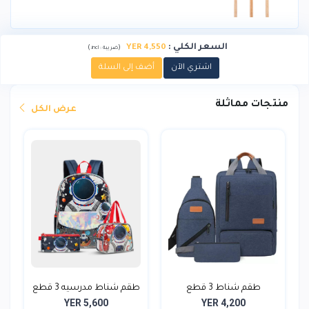
السعر الكلي
:
YER 4,550
)
(
ضريبة :
incl.
اشتري الآن
أضف إلى السلة
منتجات مماثلة
عرض الكل
طقم شناط 3 قطع
طقم شناط مدرسيه 3 قطع
YER 5,600
YER 4,200
ش...