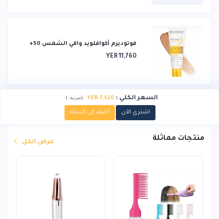
فوتوديرم أكوافلويد واقي الشمس 50+
YER 11,760
السعر الكلي
:
7,320 YER
)
(
ضريبة :
اشتري الآن
أضف إلى السلة
منتجات مماثلة
عرض الكل