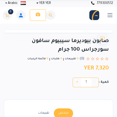
Arabic
YER YER
779300512
0
صابون بيوديرما سيبيوم سافون
سورجراس 100 جرام
(0)
0
تقييمات
0
طلبات
0
قائمة الرغبات
YER 7,320
+
-
كمية :
ملخص
تقييمات