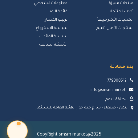
منتجات مميزة
معلومات الشخصي
أحدث المنتجات
قائمة الرغبات
المنتجات الأكثر مبيعاً
ترتيب المسار
المنتجات الأعلى تقييم
سياسة الاسترجاع
سياسة العائدات
الأسئلة الشائعة
بدء محادثة
779300512
info@smsm.market
بطاقة الدعم
اليمن - صنعاء - شارع حدة جوار الهئية العامة للإستثمار
CopyRight smsm market@2025