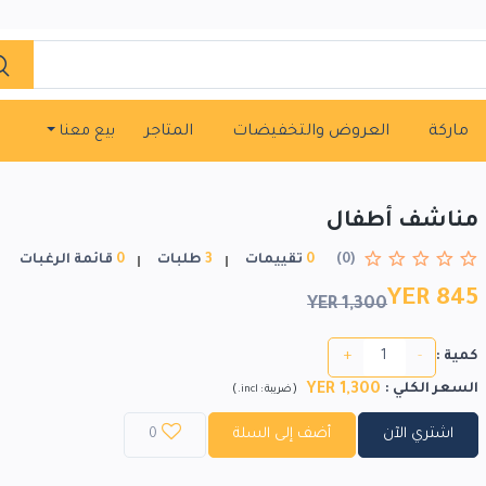
ماركة
العروض والتخفيضات
المتاجر
بيع معنا
مناشف أطفال
(0)
0
تقييمات
3
طلبات
0
قائمة الرغبات
YER 845
YER 1,300
+
-
كمية :
1,300 YER
السعر الكلي
:
)
(
ضريبة :
incl.
اشتري الآن
أضف إلى السلة
0