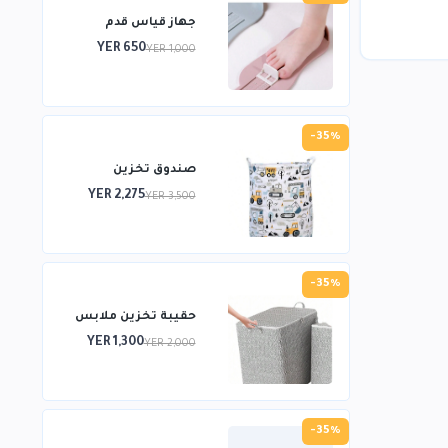
جهاز قياس قدم
YER 650
YER 1,000
-35%
صندوق تخزين
YER 2,275
YER 3,500
-35%
حقيبة تخزين ملابس
YER 1,300
YER 2,000
-35%