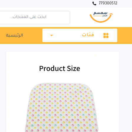
779300512
فئات
الرئيسية