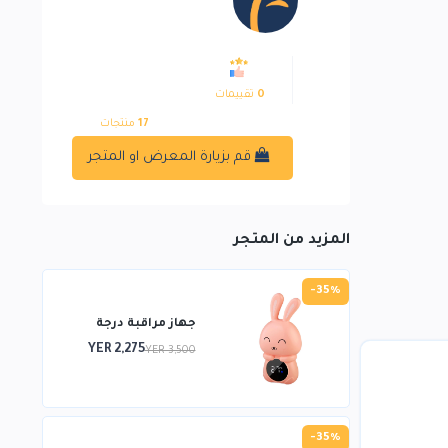
0
تقييمات
17
منتجات
قم بزيارة المعرض او المتجر
المزيد من المتجر
-35%
جهاز مراقبة درجة
YER 2,275
YER 3,500
-35%