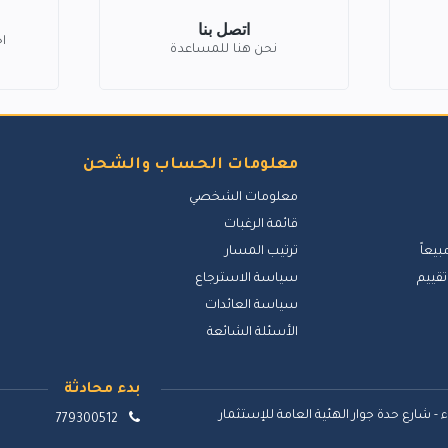
اتصل بنا
ا
نحن هنا للمساعدة
معلومات الحساب والشحن
معلومات الشخصي
قائمة الرغبات
بيعاً
ترتيب المسار
تقييم
سياسة الاسترجاع
سياسة العائدات
الأسئلة الشائعة
بدء محادثة
 - شارع حدة جوار الهئية العامة للإستثمار
779300512