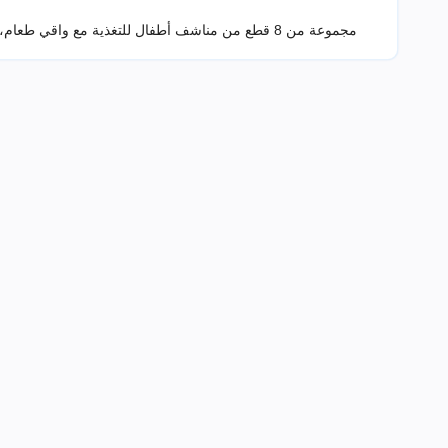
مجموعة من 8 قطع من مناشف أطفال للتغذية مع واقي طعام، مناسبة للأم لمسح ريق الأطفال والوجه واليدين والعرق