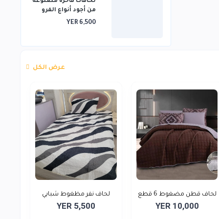
لحافات فاخرة مصنوعة
من أجود أنواع الفرو
YER 6,500
عرض الكل
لحاف قطن مضغوط 6 قطع
لحاف نفر مظغوط شبابي
YER 5,500
YER 10,000
من...