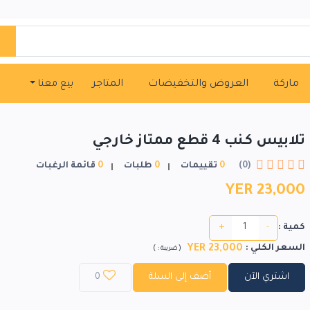
ماركة
العروض والتخفيضات
المتاجر
بيع معنا
تلابيس كـنب 4 قطع ممتاز خارجي
(0)
0
تقييمات
0
طلبات
0
قائمة الرغبات
YER 23,000
+
-
كمية :
23,000 YER
السعر الكلي
:
)
(
ضريبة :
اشتري الآن
أضف إلى السلة
0