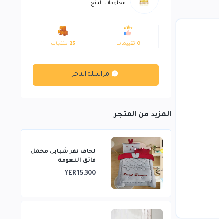
معلومات البائع
0
تقييمات
25
منتجات
مراسلة التاجر
المزيد من المتجر
لحاف نفر شبابى مخمل
فائق النعومة
YER 15,300