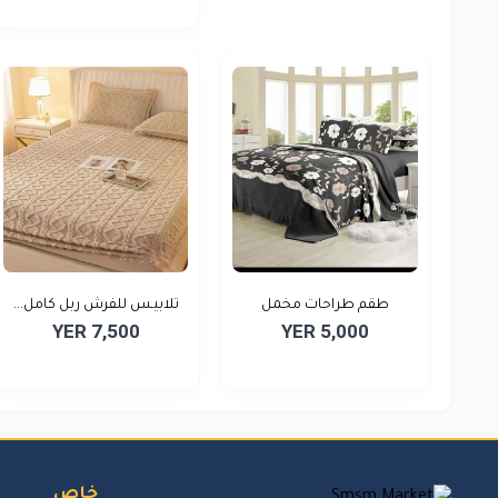
طقم طراحات مخمل
تلابيـس للفرش ربل كامل...
YER 7,500
YER 5,000
منقوش...
خاص