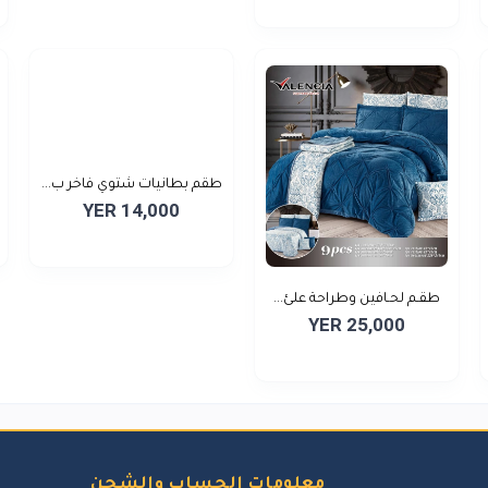
طقم بطانيات شتوي فاخر ب...
YER 14,000
طقـم لحـافين وطراحة علئ...
YER 25,000
معلومات الحساب والشحن