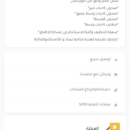
شكل مميز وأنيق من البورسلان
*صحون 6حبات كبير*
*صحون 6حبات وسط عميق*
*صحون 6وسط*
*مطايب 6حبات وسط*
*سهلة التنظيف وآمنة للاستخدام في غسالة الاطباق*
*يمكنك تقديمه كهديه مثاليه لبيتك و للأصدقاءوالعائلة
توصيل سريع
وسائل دفع متعددة
دعم إمكانية إرجاع المنتجات
منتجات أصلية 100%
المختار