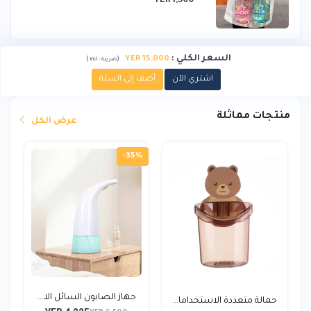
YER 1,500
السعر الكلي
:
15,000 YER
)
(
ضريبة :
incl.
اشتري الآن
أضف إلى السلة
منتجات مماثلة
عرض الكل
-35%
جهاز الصابون السائل الا...
حمالة متعددة الاستخداما...