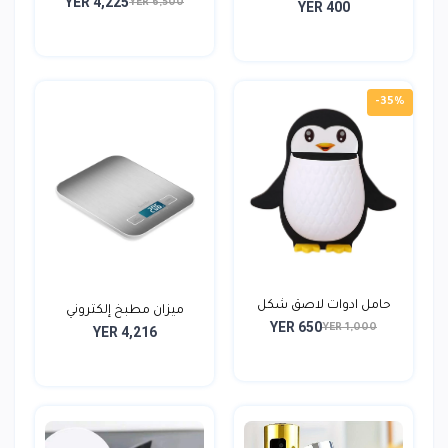
YER 4,225
YER 6,500
YER 400
-35%
حامل ادوات لاصق شكل
ميزان مطبخ إلكتروني
YER 650
بطر...
YER 1,000
YER 4,216