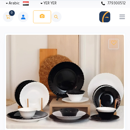
Arabic
YER YER
779300512
0