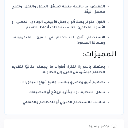
المقبض:
يد جانبية متينة تسهّل الحمل والنقل، وتمنح
مظهرًا أنيقًا.
اللون:
متوفر بعدة ألوان (مثل الأبيض، الرمادي، الكحلي، أو
الأسود المطفي) لتناسب مختلف أنماط التقديم.
الاستخدام:
آمن للاستخدام في
الفرن، الميكروويف،
وغسالة الصحون
.
المميزات:
يحتفظ بالحرارة لفترة أطول، ما يجعله مثاليًا لتقديم
الطعام مباشرة من الفرن إلى الطاولة.
تصميم أنيق وعصري يناسب جميع أنواع الديكورات.
سهل التنظيف، ولا يتأثر بالروائح أو التصبغات.
مناسب للاستخدام المنزلي أو للمطاعم والمقاهي.
توصيل سريع