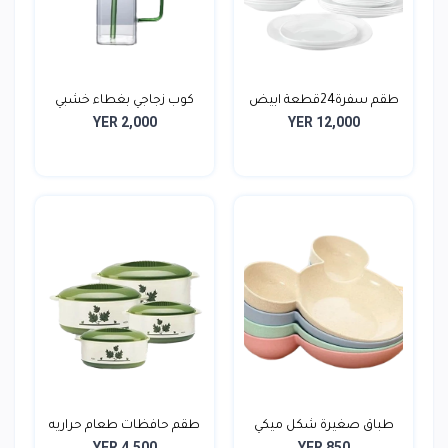
طقم سفرة24قطعة ابيض
كوب زجاجي بغطاء خشبي
YER 2,000
YER 12,000
طباق صغيرة شكل ميكي
طقم حافظات طعام حراريه
YER 4,500
YER 850