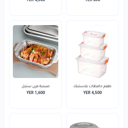
طقم حافظات بلاستيك
صينية فرن ستيل
YER 1,600
YER 4,500
شفاف...