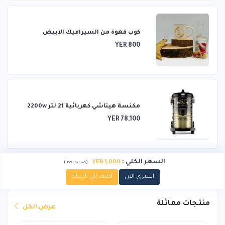
كوب قهوة من السيراميك الابيض
YER 800
مكنسة هيتاشي كهربائية 21 لتر 2200w
YER 78,100
السعر الكلي
:
YER 1,000
)
(
ضريبة :
incl.
اشتري الآن
أضف إلى السلة
منتجات مماثلة
عرض الكل