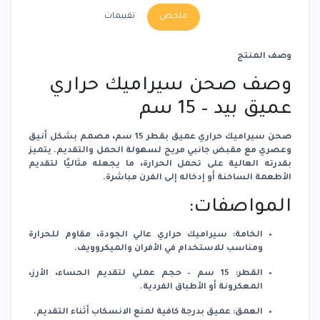
ملخص
تقييمات
وصف المنتج
وصف صحن سيراميك حراري
عميق بيد – 15 سم
صحن سيراميك حراري عميق بقطر
15 سم
، مصمم بشكل أنيق
وعصري مع
مقبض جانبي مريح
لسهولة الحمل والتقديم. يتميز
بقدرته العالية على تحمل الحرارة، ما يجعله مثاليًا لتقديم
الأطعمة الساخنة أو إدخاله إلى الفرن مباشرة.
المواصفات:
الخامة:
سيراميك حراري عالي الجودة، مقاوم للحرارة
ومناسب للاستخدام في الأفران والميكروويف.
القطر:
15 سم – حجم عملي لتقديم الحساء، الأرز،
المعكرونة أو الأطباق الفردية.
العمق:
عميق بدرجة كافية لمنع الانسكاب أثناء التقديم.