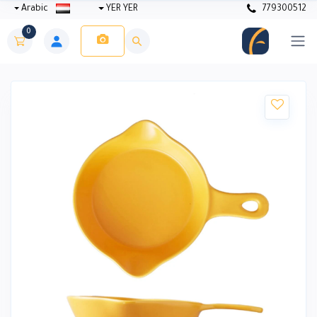
Arabic
YER YER
779300512
0